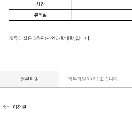
시간
튜터실
※
튜터실은
5
호관
(
자연과학대학
)
입니다
.
첨부파일
첨부파일이(가) 없습니다.