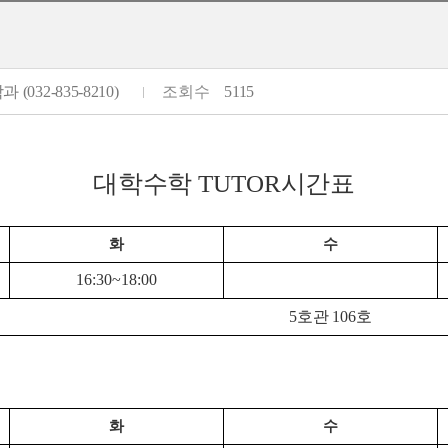
 (032-835-8210)
조회수
5115
대학수학
TUTOR
시간표
화
수
16:30~18:00
5
호관
106
호
화
수