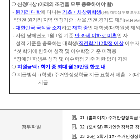
❍
신청대상 (아래의 조건을 모두 충족하여야 함)
-
원거리 대학
에 다니는
기초
‧
차상위학생
(
신청 대학생 부모 모두
*
인천 원거리 지역 인정기준
:
서울
,
인천
,
경기도 제외
(
단
,
옹진군
-
대한민국 국적을 소지
하고
재학 중
인 대학생
(
대학원생 제외
-
사업 당해연도
1
월
1
일 기준
만
39
세 이하로 미혼
인 자
-
성적 기준을 충족하는 대학생
(
직전학기
12
학점 이상
이수자
*
첫 학기에 한하여 성적 및 이수학점 기준 미적용
*
장애인 학생은 성적 및 이수학점 기준 제한 없이 지원
❍
지원금액
:
학기 중 최대 월
20
만원 한도 내
❍
지급방식
: (
학생
)
주거안정장학금 지급 요청서 제출
⇒
(
대
지급
01. (홈페이지) 주거안정장학금
첨부파일
02. (모바일) 주거안정장학금 장
03. 26년 2학기 1차 주거안정장