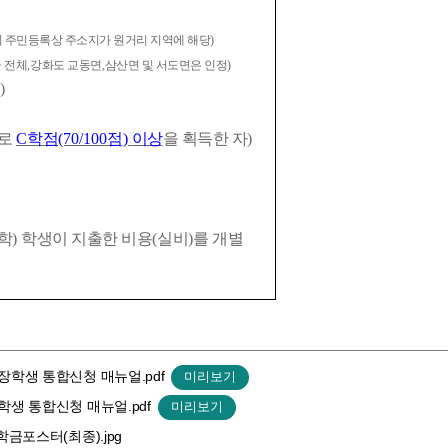
의 주민등록상 주소지가 원거리 지역에 해당
)
 전체
,
강화도 교동면
,
삼산면 및 서도면은 인정
)
)
로
C
학점
(70/100
점
)
이상
을 획득한 자
)
학
)
학생이 지출한 비용
(
실비
)
를 개별
 장학생 통합신청 매뉴얼.pdf
학생 통합신청 매뉴얼.pdf
학금포스터(최종).jpg