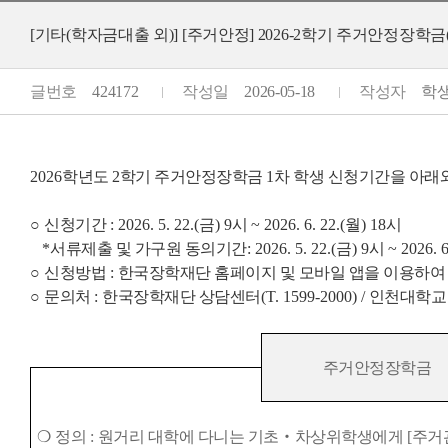
[기타(학자금대출 외)]
[주거안정] 2026-2학기 주거안정장학금(1차)
글번호
424172
작성일
2026-05-18
작성자
학생지
2026
학년도 2
학기 주거안정장학금
1
차 학생 신청기간을 아래
○
신청기간
: 2026. 5. 22.(금
) 9
시
~ 2026. 6. 22.(월
) 18
시
*
서류제출 및 가구원 동의기간
: 2026. 5. 22.(금
) 9
시
~ 2026. 
○
신청방법
:
한국장학재단 홈페이지 및 모바일 앱을 이용하여
○
문의처
:
한국장학재단 상담센터
(T. 1599-2000) /
인천대학교
주거안정장학금
❍
정의
:
원거리 대학에 다니는 기초
‧
차상위학생에게
[
주거