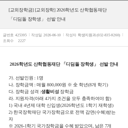
[교외장학금]
[교외장학] 2026학년도 산학협동재단
「디딤돌 장학생」 선발 안내
글번호
425395
작성일
2026-06-10
작성자
학생지원과 (032-835-9260)
조회수
2227
2026
학년도 산학협동재단
「디딤돌 장학생」 선발 안내
가
.
선발인원
: 1
명
나
.
장학금액
: 매월 800,000원 ※ 全 학년(8개 학기)
다
.
장학금 성격
:
생활비성
장학금
라
.
지원자격
(
아래
4
가지 조건을 모두 충족하여야 함
)
1) 국내 4년제 대학 신입생(2026학년도 1학기 재학생)
2) 한국장학재단 국가장학금으로 전액 감면(수혜)받는
자
※
2026-1학기 국가장학금을 수혜 받았으며, 남은 7개