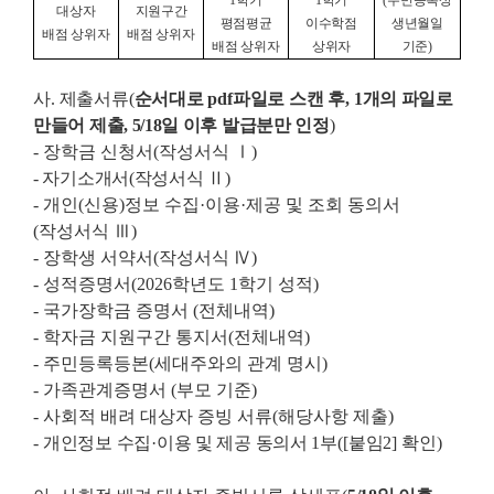
1
학기
1
학기
(
주민등록상
대상자
지원구간
평점평균
이수학점
생년월일
배점 상위자
배점 상위자
배점 상위자
상위자
기준
)
사
.
제출서류
(
순서대로
pdf
파일로 스캔 후
, 1
개의 파일로
만들어 제출, 5/18일 이후 발급분만 인정
)
- 장학금 신청서(작성서식 Ⅰ)
- 자기소개서(작성서식 Ⅱ)
- 개인(신용)정보 수집·이용
·
제공 및 조회 동의서
(작성서식 Ⅲ)
- 장학생 서약서(작성서식 Ⅳ)
- 성적증명서(2026학년도 1학기 성적)
- 국가장학금 증명서 (전체내역)
- 학자금 지원구간 통지서(전체내역)
- 주민등록등본(세대주와의 관계 명시)
- 가족관계증명서 (부모 기준)
- 사회적 배려 대상자 증빙 서류(해당사항 제출)
-
개인정보 수집
·
이용 및 제공 동의서
1
부
([
붙임
2]
확인
)