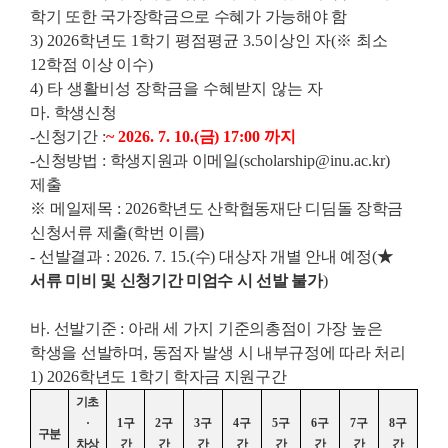
학기 또한 국가장학금으로 수혜가 가능해야 함
3) 2026학년도 1학기 평점평균 3.5이상인 자
(
※
최소
12
학점 이상 이수
)
4) 타 생활비성 장학금을 수혜받지 않는 자
마
.
학생신청
-
신청기간
:
~ 2026. 7. 10.(
금
) 17:00
까지
-
신청방법
:
학생지원과 이메일
(scholarship@inu.ac.kr)
제출
※
메일제목
: 2026
학년도 산학협동재단 디딤돌 장학금
신청서류 제출
(
학번 이름
)
-
선발결과
: 2026. 7. 15.(
수
)
대상자 개별 안내 예정
(
★
서류 미비 및 신청기간 미엄수 시 선발 불가
)
바
.
선발기준
:
아래 세 가지 기준의총점이 가장 높은
학생을 선발하며
,
동점자 발생 시 내부규정에 따라 처리
1) 2026
학년도
1
학기 학자금 지원구간
기초
·
1
구
2
구
3
구
4
구
5
구
6
구
7
구
8
구
구분
차상
간
간
간
간
간
간
간
간