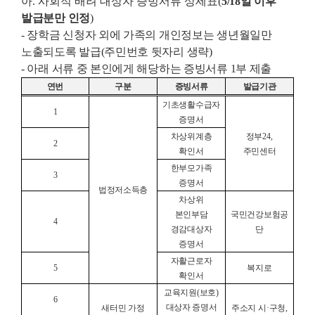
아. 사회적 배려 대상자 증빙서류 상세표
(
5/18일 이후
발급분만 인정
)
- 장학금 신청자 외에 가족의 개인정보는 생년월일만
노출되도록 발급(주민번호 뒷자리 생략)
- 아래 서류 중 본인에게 해당하는 증빙서류 1부 제출
연번
구분
증빙서류
발급기관
기초생활수급자
1
증명서
차상위계층
정부
24,
2
확인서
주민센터
한부모가족
3
증명서
법정저소득층
차상위
본인부담
국민건강보험공
4
경감대상자
단
증명서
자활근로자
5
복지로
확인서
교육지원
(
보호
)
6
대상자 증명서
새터민 가정
주소지 시
·
구청
,