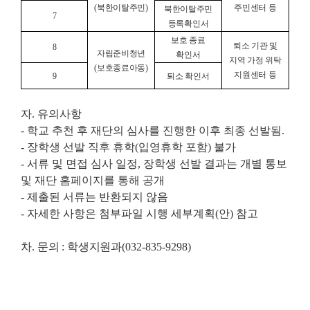
(
북한이탈주민
)
주민센터 등
북한이탈주민
7
등록확인서
보호 종료
퇴소 기관 및
8
자립준비청년
확인서
지역 가정 위탁
(
보호종료아동
)
지원센터 등
9
퇴소 확인서
자. 유의사항
- 학교 추천 후 재단의 심사를 진행한 이후 최종 선발됨.
- 장학생 선발 직후 휴학(입영휴학 포함) 불가
- 서류 및 면접 심사 일정, 장학생 선발 결과는 개별 통보
및 재단 홈페이지를 통해 공개
- 제출된 서류는 반환되지 않음
- 자세한 사항은 첨부파일 시행 세부계획(안) 참고
차.
문의
:
학생지원과
(032-835-9298)