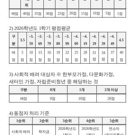
위
20
점
10
점
5
점
배점
40
점
35
점
30
점
25
점
15
점
1
점
2)
2026학년도 1학기 평점평균
구
~
3.
~
3.
~
3.
~
3.
~
3.
~
4.
~
4.
~
4.
~
4.
~
4.
3.5
4.5
분
59
69
79
89
99
09
19
29
39
49
배
5
10
13
16
19
22
25
28
37
40
31
34
점
점
점
점
점
점
점
점
점
점
점
점
점
3) 사회적 배려 대상자 ※ 한부모가정, 다문화가정,
새터민 가정, 자립준비청년 중 해당하는 것
구분
0
개
1
개
2
개 이상
배점
0
점
10
점
20
점
4) 동점자 처리 기준
1
순위
2
순위
3
순위
4
순위
5
순위
2026
학년도
2026
학년도
연소자
사회적 배려
학자금