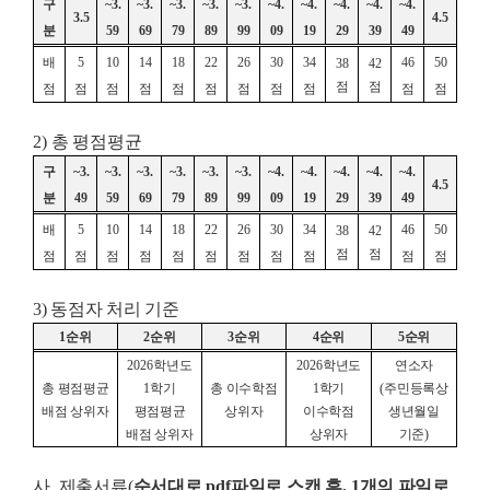
구
~
3.
~
3.
~
3.
~
3.
~
3.
~
4.
~
4.
~
4.
~
4.
~
4.
3.5
4.5
분
59
69
79
89
99
09
19
29
39
49
배
5
10
14
18
22
26
30
34
46
50
38
42
점
점
점
점
점
점
점
점
점
점
점
점
점
2)
총 평점평균
구
~3.
~
3.
~
3.
~
3.
~
3.
~
3.
~
4.
~
4.
~
4.
~
4.
~
4.
4.5
분
49
59
69
79
89
99
09
19
29
39
49
배
5
10
14
18
22
26
30
34
46
50
38
42
점
점
점
점
점
점
점
점
점
점
점
점
점
3) 동점자 처리 기준
1
순위
2
순위
3
순위
4
순위
5
순위
2026
학년도
2026
학년도
연소자
총 평점평균
1
학기
총 이수학점
1
학기
(
주민등록상
배점 상위자
평점평균
상위자
이수학점
생년월일
배점 상위자
상위자
기준
)
사
.
제출서류
(
순서대로
pdf
파일로 스캔 후
, 1
개의 파일로