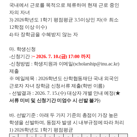
국내에서 근로를 목적으로 체류하며 현재 근로 중인
자의 자녀
3) 2026학년도 1학기 평점평균 3.5이상인 자
(
※
최소
12
학점 이상 이수
)
4) 타 장학금을 수혜받지 않는 자
마
.
학생신청
-
신청기간
:
~ 2026. 7. 10.(
금
) 17:00
까지
-
신청방법
:
학생지원과 이메일
(scholarship@inu.ac.kr)
제출
※
메일제목
: 2026
학년도 산학협동재단 국내 외국인
근로자 자녀 장학금 신청서류 제출
(
학번 이름
)
-
선발결과
: 2026. 7. 15.(
수
)
대상자 개별 안내 예정
(
★
서류 미비 및 신청기간 미엄수 시 선발 불가
)
바
.
선발기준
:
아래 두 가지 기준의 총점이 가장 높은
학생을 선발하며
,
동점자 발생 시 내부규정에 따라 처리
1) 2026학년도 1학기 평점평균