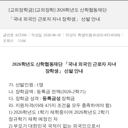
[교외장학금]
[교외장학] 2026학년도 산학협동재단
「국내 외국인 근로자 자녀 장학생」 선발 안내
글번호
425396
작성일
2026-06-10
작성자
학생지원과 (032-835-9260)
조회수
1164
2026
학년도 산학협동재단
「국내 외국인 근로자 자녀
장학생」 선발 안내
가
.
선발인원
: 1
명
나
.
장학금액
: 등록금 전액(2026-2학기)
다
.
장학금 성격
:
등록금
성
장학금
라
.
지원자격
(
아래
4
가지 조건을 모두 충족하여야 함
)
1) 2026학년도 1학기 재학중이며 2026학년도 2학기
정규학기 재학 예정인 자
2) 부모가 대한민국 국적이 없는 외국인으로서