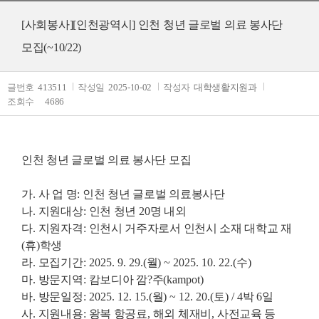
[사회봉사][인천광역시] 인천 청년 글로벌 의료 봉사단
모집(~10/22)
글번호
413511
작성일
2025-10-02
작성자
대학생활지원과
조회수
4686
인천 청년 글로벌 의료 봉사단 모집
가
.
사 업 명
:
인천 청년 글로벌 의료봉사단
나
.
지원대상
:
인천 청년
20
명 내외
다
.
지원자격
:
인천시 거주자로서 인천시 소재 대학교 재
(
휴
)
학생
라
.
모집기간
: 2025. 9. 29.(
월
) ~ 2025. 10. 22.(
수
)
마
.
방문지역
:
캄보디아 깜
?
주
(kampot)
바
.
방문일정
: 2025. 12. 15.(
월
) ~ 12. 20.(
토
) / 4
박
6
일
사
.
지원내용
:
왕복 항공료
,
해외 체재비
,
사전교육 등