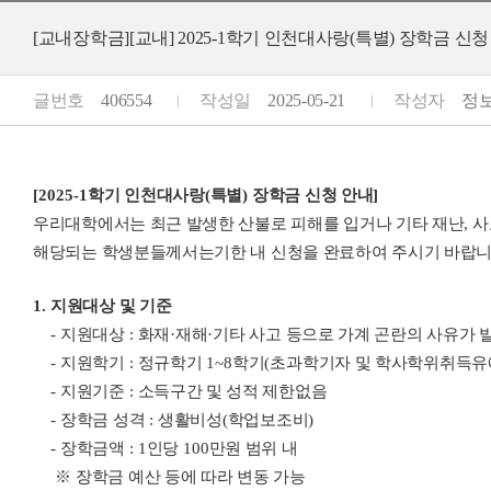
[교내장학금][교내] 2025-1학기 인천대사랑(특별) 장학금 신청 안내(202
글번호
406554
작성일
2025-05-21
작성자
정보
[2025-1
학기 인천대사랑
(
특별
)
장학금 신청 안내
]
우리대학에서는 최근 발생한 산불로 피해를 입거나 기타 재난
,
사
해당되는 학생분들께서는기한 내 신청을 완료하여 주시기 바랍
1.
지원대상 및 기준
-
지원대상
:
화재
·
재해
·
기타 사고 등으로 가계 곤란의 사유가 
-
지원학기
:
정규학기
1~8
학기
(
초과학기자 및 학사학위취득유
-
지원기준
:
소득구간 및 성적 제한없음
-
장학금 성격
:
생활비성
(
학업보조비
)
-
장학금액
: 1
인당
100
만원 범위 내
※
장학금 예산 등에 따라 변동 가능