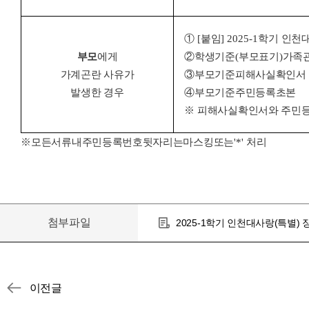
①
[
붙임
] 2025-1
학기 인천
부모
에게
②
학생기준
(
부모표기
)
가족
가계곤란 사유가
③
부모기준피해사실확인서
발생한 경우
④
부모기준주민등록초본
※
피해사실확인서와 주민등
※
모든서류내주민등록번호뒷자리는마스킹또는
'*'
처리
첨부파일
2025-1학기 인천대사랑(특별) 