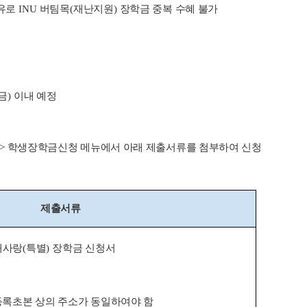
유로
INU
버팀목
(
재난지원
)
장학금 중복 수혜 불가
금
)
이내 예정
>
학생장학금신청 메뉴에서 아래 제출서류를 첨부하여 신청
제출서류
대사랑
(
특별
)
장학금 신청서
록초본 상의 주소가 동일하여야 함