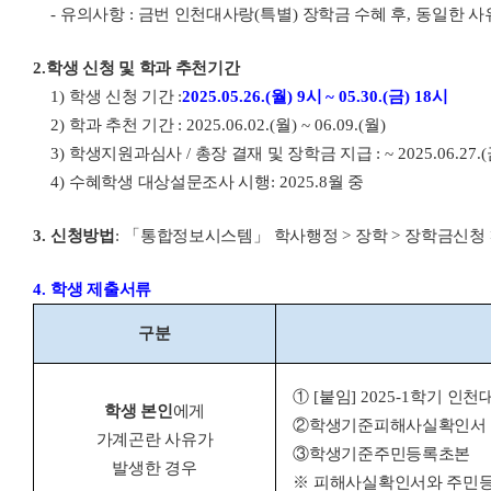
-
유의사항
:
금번 인천대사랑
(
특별
)
장학금 수혜 후
,
동일한 사
2.
학생 신청 및 학과 추천기간
1)
학생 신청 기간
:
2025.05.26.(
월
) 9
시
~ 05.30.(
금
) 18
시
2)
학과 추천 기간
: 2025.06.02.(
월
) ~ 06.09.(
월
)
3)
학생지원과심사
/
총장 결재 및 장학금 지급
: ~ 2025.06.27.(
4)
수혜학생 대상설문조사 시행
: 2025.8
월 중
3.
신청방법
:
「
통합정보시스템
」
학사행정
>
장학
>
장학금신청
4.
학생 제출서류
구분
①
[
붙임
] 2025-1
학기 인천
학생 본인
에게
②
학생기준피해사실확인서
가계곤란 사유가
③
학생기준주민등록초본
발생한 경우
※
피해사실확인서와 주민등