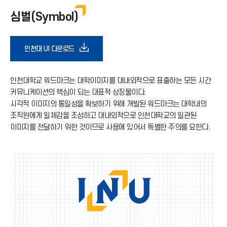
심벌
심벌(Symbol)
로고 타입
슬로건
다
인천대 UI 다운로드
사용금지규정
운
인천대학교 워드마크는 대학이미지를 대내외적으로 표출하는 모든 시간
커뮤니케이션의 핵심이 되는 대표적 상징물이다.
엠블럼
로
시각적 이미지의 통일성을 확보하기 위해 개발된 워드마크는 대학내의
조직원에게 일체감을 조성하고 대내외적으로 인천대학교의 일관된
드
이미지를 전달하기 위한 것이므로 사용에 있어서 특별한 주의를 요한다.
아
이
콘