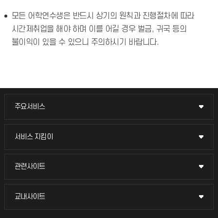
모든 어학연수생은 반드시 상기의 원칙과 진행절차에 따라
시간제취업을 해야 하며 이를 어길 경우 벌금, 귀국 등의
불이익이 있을 수 있으니 주의하시기 바랍니다.
주요서비스
주요서비스
교무회의방송
서비스 지킴이
서비스 지킴이
교수채용
묻고 답하기
관련사이트
관련사이트
시설예약
불친절신고
국방헬프콜
교내사이트
교내사이트
인터넷증명
자주 묻는 질문(FAQ)
발전기금