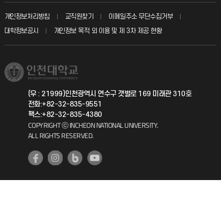
교수회
입학안내
개인정보처리방침
교직원찾기
이메일주소 무단수집거부
칭찬마당
산학협력단
교육혁신본부
대학정보공시
개인정보 목적 외 이용 및 제 3차 제공 현황
직원채용
학생서비스 지킴이
소비자생활협동조합
국제교류과
취업정보(학생)
총동문회
국제지원과
(우 : 21999)인천광역시 연수구 갯벌로 169 미래관 310호
전화:+82-32-835-9551
공자아카데미
팩스:+82-32-835-4380
COPYRIGHT ⓒ INCHEON NATIONAL UNIVERSITY.
기초교육원
ALL RIGHTS RESERVED.
공학교육혁신센터
대학생활상담센터
사회봉사센터