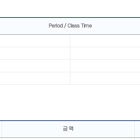
Period / Class Time
금 액