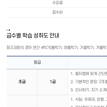
수강료
접수비
급수별 학습 성취도 안내
정규과정의 경우 연간 4학기(봄학기, 여름학기, 가을학기, 겨울학
등급
철자법에 맞게 간단한
초급
1급
기본적인 문장 구조를
인사하기, 자기 소개
식당, 우체국, 은행