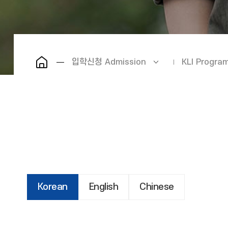
입학신청 Admission
KLI Prog
Korean
English
Chinese