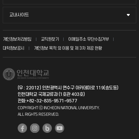
시설예약
불친절신고
국방헬프콜
교내사이트
교내사이트
인터넷증명
자주 묻는 질문(FAQ)
발전기금
교수회
입학안내
개인정보처리방침
교직원찾기
이메일주소 무단수집거부
칭찬마당
산학협력단
교육혁신본부
대학정보공시
개인정보 목적 외 이용 및 제 3차 제공 현황
직원채용
학생서비스 지킴이
소비자생활협동조합
국제교류과
취업정보(학생)
총동문회
국제지원과
(우 : 22012) 인천광역시 연수구 아카데미로 119(송도동)
인천대학교 국제교류과 (1호관 403호)
공자아카데미
전화:+82-32-835-9571~9577
COPYRIGHT ⓒ INCHEON NATIONAL UNIVERSITY.
기초교육원
ALL RIGHTS RESERVED.
공학교육혁신센터