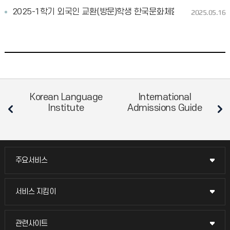
2025-1학기 외국인 교환(방문)학생 한국문화체험(야구 단체 관람) 행
2025.05.16
D
Korean Language
International
IN
Institute
Admissions Guide
주요서비스
주요서비스
교무회의방송
서비스 지킴이
서비스 지킴이
교수채용
묻고 답하기
관련사이트
관련사이트