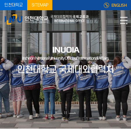
ENGLISH
인천대학교
SITEMAP
INUOIA
Incheon National University Office of International Affairs
인천대학교 국제대외협력처