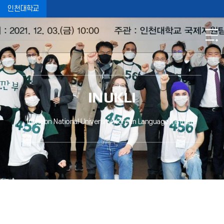
인천대학교
INUKLI
Incheon National University Korean Language Institute