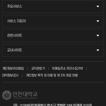
주요서비스
주요서비스
교무회의방송
서비스 지킴이
서비스 지킴이
교수채용
묻고 답하기
관련사이트
관련사이트
시설예약
불친절신고
국방헬프콜
교내사이트
교내사이트
인터넷증명
자주 묻는 질문(FAQ)
발전기금
교수회
입학안내
개인정보처리방침
교직원찾기
이메일주소 무단수집거부
칭찬마당
산학협력단
교육혁신본부
대학정보공시
개인정보 목적 외 이용 및 제 3차 제공 현황
직원채용
학생서비스 지킴이
소비자생활협동조합
국제교류과
취업정보(학생)
총동문회
국제지원과
(우 : 21999)인천광역시 연수구 갯벌로 169 미래관 310호