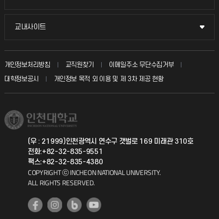
시설예약
불친절신고
국방헬프콜
교내사이트
교내사이트
인터넷증명
자주 묻는 질문(FAQ)
발전기금
교수회
입학안내
개인정보처리방침
교직원찾기
이메일주소 무단수집거부
칭찬마당
산학협력단
교육혁신본부
대학정보공시
개인정보 목적 외 이용 및 제 3차 제공 현황
직원채용
학생서비스 지킴이
소비자생활협동조합
국제교류과
취업정보(학생)
총동문회
국제지원과
(우 : 21999)인천광역시 연수구 갯벌로 169 미래관 310호
전화:+82-32-835-9551
공자아카데미
팩스:+82-32-835-4380
COPYRIGHT ⓒ INCHEON NATIONAL UNIVERSITY.
기초교육원
ALL RIGHTS RESERVED.
공학교육혁신센터