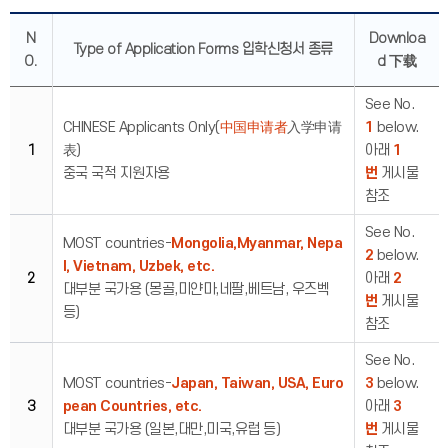
N
Downloa
Type of Application Forms 입학신청서 종류
O.
d 下载
See No.
CHINESE Applicants Only(
中国申请者
入学申请
1
below.
1
表)
아래
1
중국 국적 지원자용
번
게시물
참조
See No.
MOST countries-
Mongolia,Myanmar, Nepa
2
below.
l, Vietnam, Uzbek, etc.
2
아래
2
대부분 국가용 (몽골,미얀마,네팔,베트남, 우즈벡
번
게시물
등)
참조
See No.
MOST countries-
Japan, Taiwan, USA, Euro
3
below.
3
pean Countries, etc.
아래
3
대부분 국가용 (일본,대만,미국,유럽 등)
번
게시물