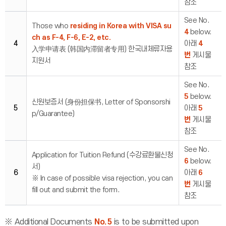
참조
See No.
Those who
residing in Korea with VISA su
4
below.
ch as F-4, F-6, E-2, etc.
4
아래
4
入学申请表 (韩国内滞留者专用) 한국내체류자용
번
게시물
지원서
참조
See No.
5
below.
신원보증서 (身份担保书, Letter of Sponsorshi
5
아래
5
p/Guarantee)
번
게시물
참조
See No.
Application for Tuition Refund (수강료환불신청
6
below.
서)
6
아래
6
※ In case of possible visa rejection, you can
번
게시물
fill out and submit the form.
참조
※ Additional Documents
No.5
is to be submitted upon