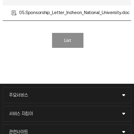
05.Sponsorship_Letter_Incheon_National_University.doc
List
주요서비스
주요서비스
교무회의방송
서비스 지킴이
서비스 지킴이
교수채용
묻고 답하기
관련사이트
관련사이트