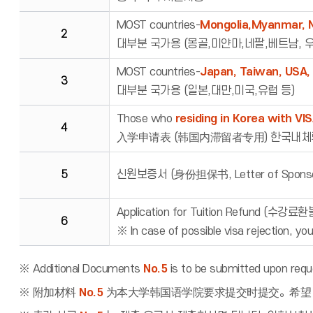
MOST countries-
Mongolia,Myanmar, N
2
대부분 국가용 (몽골,미얀마,네팔,베트남, 우
MOST countries-
Japan, Taiwan, USA, 
3
대부분 국가용 (일본,대만,미국,유럽 등)
Those who
residing in Korea with VIS
4
入学申请表 (韩国内滞留者专用) 한국내체
5
신원보증서 (身份担保书, Letter of Sponsor
Application for Tuition Refund (수강
6
※ In case of possible visa rejection, you
※ Additional Documents
No.5
is to be submitted upon reque
※ 附加材料
No.5
为本大学韩国语学院要求提交时提交。希望