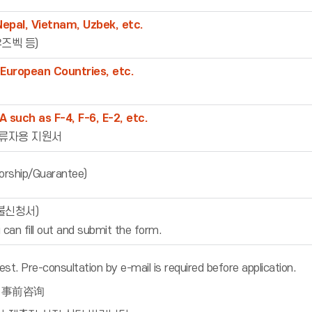
epal, Vietnam, Uzbek, etc.
즈벡 등)
European Countries, etc.
A such as F-4, F-6, E-2, etc.
류자용 지원서
ship/Guarantee)
료환불신청서)
 can fill out and submit the form.
st. Pre-consultation by e-mail is required before application.
 事前咨询