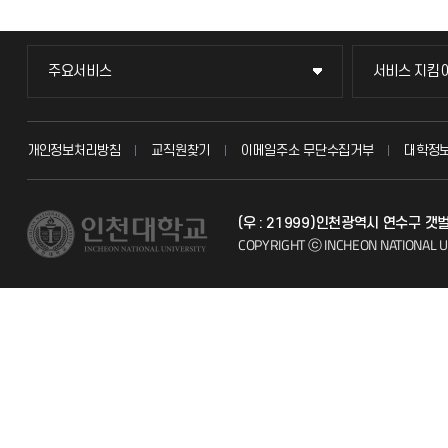
주요서비스
서비스 지킴
주요서비스
서비스 지킴
교무회의방송
묻고 답하기
개인정보처리방침
교직원찾기
이메일주소 무단수집거부
대학정
교수채용
불친절신고
(우 : 21999)인천광역시 연수구 갯
시설예약
자주 묻는 질문
COPYRIGHT ⓒ INCHEON NATIONAL U
인터넷증명
칭찬마당
입학안내
학생서비스 
직원채용
취업정보(학생)