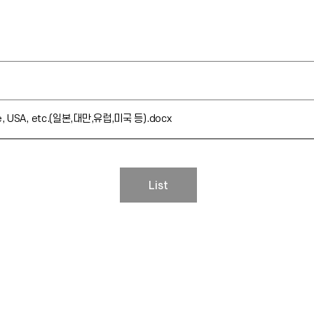
pe, USA, etc.(일본,대만,유럽,미국 등).docx
List