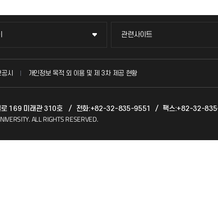
이
관련사이트
이
관련사이트
국방헬프콜
보공시
개인정보 목적 외 이용 및 제 3차 제공 현황
발전기금
벌로 169 미래관 310호
/
전화:+82-32-835-9551
/
팩스:+82-32-835
(FAQ)
산학협력단
NIVERSITY.
ALL RIGHTS RESERVED.
소비자생활협동조합
지킴이
총동문회