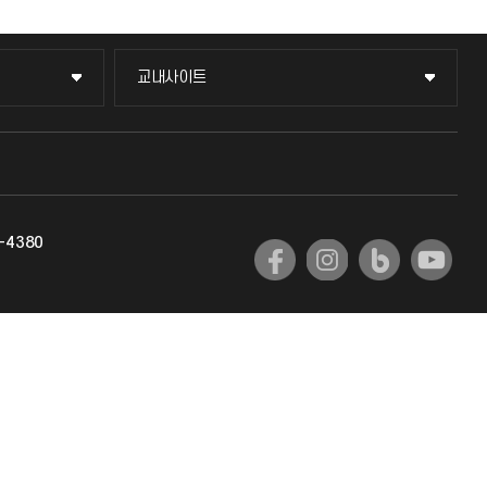
교내사이트
교내사이트
교수회
교육혁신본부
-4380
국제교류과
국제지원과
공자아카데미
기초교육원
공학교육혁신센터