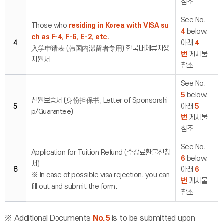
참조
See No.
Those who
residing in Korea with VISA su
4
below.
ch as F-4, F-6, E-2, etc.
4
아래
4
入学申请表 (韩国内滞留者专用) 한국내체류자용
번
게시물
지원서
참조
See No.
5
below.
신원보증서 (身份担保书, Letter of Sponsorshi
5
아래
5
p/Guarantee)
번
게시물
참조
See No.
Application for Tuition Refund (수강료환불신청
6
below.
서)
6
아래
6
※ In case of possible visa rejection, you can
번
게시물
fill out and submit the form.
참조
※ Additional Documents
No.5
is to be submitted upon