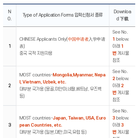
N
Downloa
Type of Application Forms 입학신청서 종류
O.
d 下载
See No.
CHINESE Applicants Only(
中国申请者
入学申请
1
below.
1
表)
아래
1
중국 국적 지원자용
번
게시물
참조
See No.
MOST countries-
Mongolia,Myanmar, Nepa
2
below.
l, Vietnam, Uzbek, etc.
2
아래
2
대부분 국가용 (몽골,미얀마,네팔,베트남, 우즈벡
번
게시물
등)
참조
See No.
MOST countries-
Japan, Taiwan, USA, Euro
3
below.
3
pean Countries, etc.
아래
3
대부분 국가용 (일본,대만,미국,유럽 등)
번
게시물