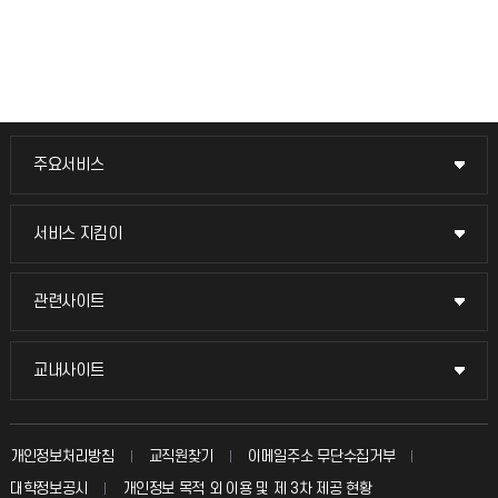
주요서비스
주요서비스
교무회의방송
서비스 지킴이
서비스 지킴이
교수채용
묻고 답하기
관련사이트
관련사이트
시설예약
불친절신고
국방헬프콜
교내사이트
교내사이트
인터넷증명
자주 묻는 질문(FAQ)
발전기금
교수회
입학안내
개인정보처리방침
교직원찾기
이메일주소 무단수집거부
칭찬마당
산학협력단
교육혁신본부
대학정보공시
개인정보 목적 외 이용 및 제 3차 제공 현황