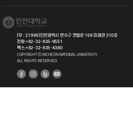
직원채용
학생서비스 지킴이
소비자생활협동조합
국제교류과
취업정보(학생)
총동문회
국제지원과
(우 : 21999)인천광역시 연수구 갯벌로 169 미래관 310호
전화:+82-32-835-9551
공자아카데미
팩스:+82-32-835-4380
COPYRIGHT ⓒ INCHEON NATIONAL UNIVERSITY.
기초교육원
ALL RIGHTS RESERVED.
공학교육혁신센터
대학생활상담센터
사회봉사센터
생활원