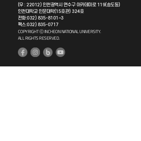
(우 : 22012) 인천광역시 연수구 아카데미로 119(송도동)
인천대학교 인문대학(15호관) 324호
공자아카데미
전화:032) 835-8101~3
팩스:032) 835-0717
기초교육원
COPYRIGHT ⓒ INCHEON NATIONAL UNIVERSITY.
ALL RIGHTS RESERVED.
공학교육혁신센터
대학생활상담센터
사회봉사센터
생활원
원격지원
인천국제개발협력센터