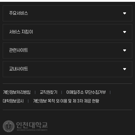
주요서비스
주요서비스
교무회의방송
서비스 지킴이
서비스 지킴이
교수채용
묻고 답하기
관련사이트
관련사이트
시설예약
불친절신고
국방헬프콜
교내사이트
교내사이트
인터넷증명
자주 묻는 질문(FAQ)
발전기금
교수회
입학안내
개인정보처리방침
교직원찾기
이메일주소 무단수집거부
칭찬마당
산학협력단
교육혁신본부
대학정보공시
개인정보 목적 외 이용 및 제 3차 제공 현황
직원채용
학생서비스 지킴이
소비자생활협동조합
국제교류과
취업정보(학생)
총동문회
국제지원과