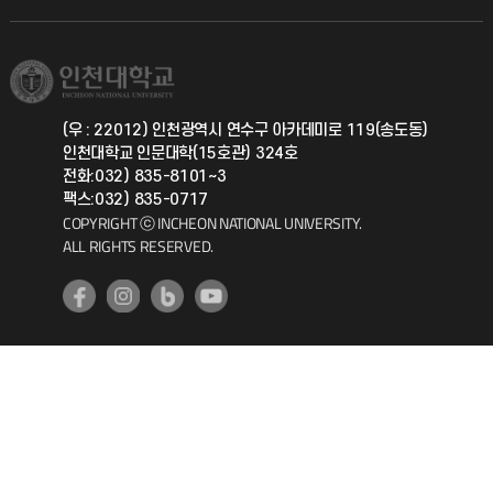
직원채용
학생서비스 지킴이
소비자생활협동조합
국제교류과
취업정보(학생)
총동문회
국제지원과
(우 : 22012) 인천광역시 연수구 아카데미로 119(송도동)
인천대학교 인문대학(15호관) 324호
공자아카데미
전화:032) 835-8101~3
팩스:032) 835-0717
기초교육원
COPYRIGHT ⓒ INCHEON NATIONAL UNIVERSITY.
ALL RIGHTS RESERVED.
공학교육혁신센터
대학생활상담센터
사회봉사센터
생활원