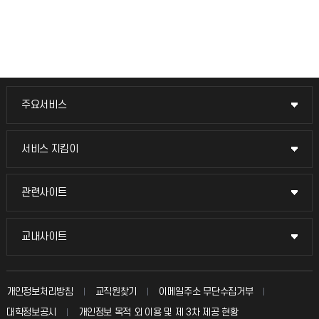
주요서비스
주요서비스
교무회의방송
서비스 지킴이
서비스 지킴이
교수채용
묻고 답하기
관련사이트
관련사이트
시설예약
불친절신고
국방헬프콜
교내사이트
교내사이트
인터넷증명
자주 묻는 질문(FAQ)
발전기금
교수회
입학안내
개인정보처리방침
교직원찾기
이메일주소 무단수집거부
칭찬마당
산학협력단
교육혁신본부
대학정보공시
개인정보 목적 외 이용 및 제 3차 제공 현황