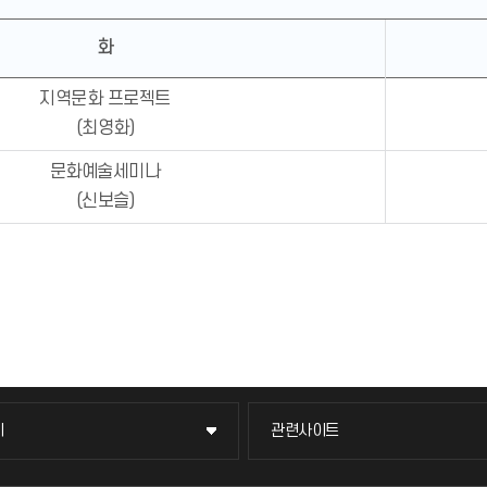
화
지역문화 프로젝트
(최영화)
문화예술세미나
(신보슬)
이
관련사이트
이
관련사이트
국방헬프콜