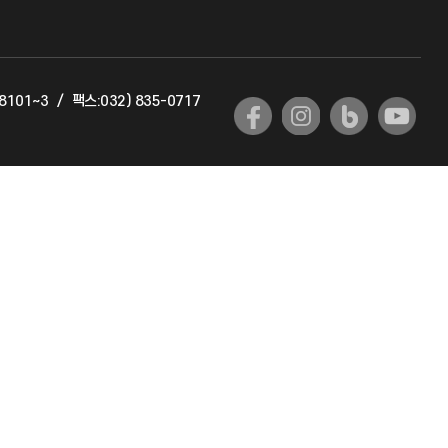
교육혁신본부
-8101~3
/
팩스:032) 835-0717
국제교류과
국제지원과
공자아카데미
기초교육원
공학교육혁신센터
대학생활상담센터
사회봉사센터