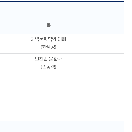
목
지역문화학의 이해
(한상정)
인천의 문화사
(손동혁)