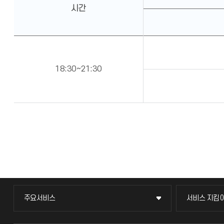
시간
18:30∼21:30
주요서비스
서비스 지킴
주요서비스
서비스 지킴
교무회의방송
묻고 답하기