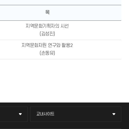
목
지역문화기획자의 시선
(김성진)
지역문화자원 연구와 활용2
(손동유)
교내사이트
교내사이트
교수회