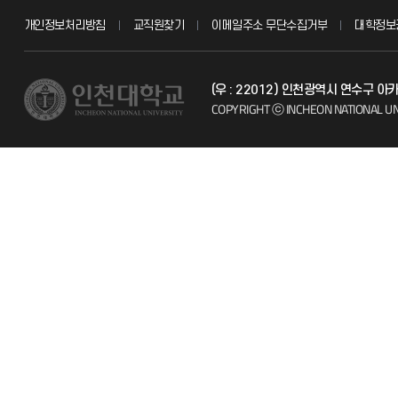
개인정보처리방침
교직원찾기
이메일주소 무단수집거부
대학정보
교수채용
불친절신고
(우 : 22012) 인천광역시 연수구 
시설예약
자주 묻는 질문
COPYRIGHT ⓒ INCHEON NATIONAL UN
인터넷증명
칭찬마당
입학안내
학생서비스 
직원채용
취업정보(학생)