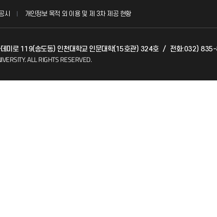
공시
개인정보 목적 외 이용 및 제 3차 제공 현황
발전기금
아카데미로 119(송도동) 인천대학교 인문대학(15호관) 324호
/
전화:032) 835
(FAQ)
산학협력단
IVERSITY.
ALL RIGHTS RESERVED.
소비자생활협동조합
지킴이
총동문회