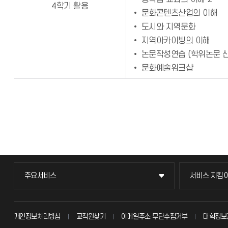
4학기 활용
• 문화콘텐츠산업의 이해
• 도시와 지역문화
• 지역아카이빙의 이해
• 논문작성연습 (학위논문 
• 문화예술워크샵
주요서비스
서비스 지킴
주요서비스
서비스 지킴
교무회의방송
묻고 답하기
개인정보처리방침
교직원찾기
이메일주소 무단수집거부
대학정보