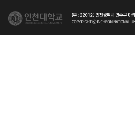
교수채용
불친절신고
(우 : 22012) 인천광역시 연수구 
시설예약
자주 묻는 질문
COPYRIGHT ⓒ INCHEON NATIONAL UN
인터넷증명
칭찬마당
입학안내
학생서비스 
직원채용
취업정보(학생)