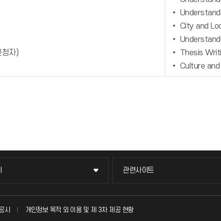
• Understandin
• City and Loc
• Understandin
신청자)
• Thesis Writi
• Culture and
이
관련사이트
이
관련사이트
국방헬프콜
공시
개인정보 목적 외 이용 및 제 3차 제공 현황