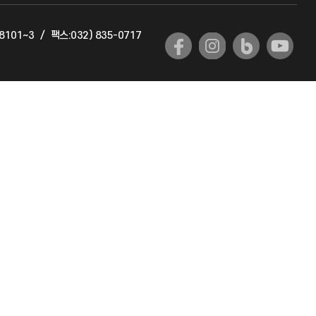
교육혁신본부
-8101~3
/
팩스:032) 835-0717
국제교류과
국제지원과
공자아카데미
기초교육원
공학교육혁신센터
대학생활상담센터
사회봉사센터
생활원