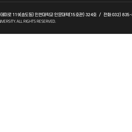
발전기금
아카데미로 119(송도동) 인천대학교 인문대학(15호관) 324호
/
전화:032) 835
(FAQ)
산학협력단
IVERSITY.
ALL RIGHTS RESERVED.
소비자생활협동조합
지킴이
총동문회