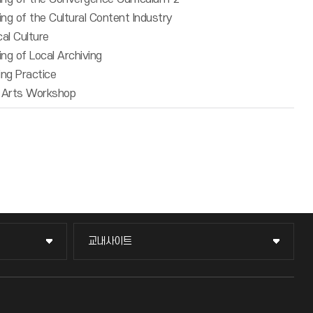
g of the Cultural Content Industry
al Culture
g of Local Archiving
ng Practice
 Arts Workshop
교내사이트
교내사이트
교수회