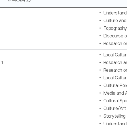
• Understandin
• Culture and 
• Topography 
• Discourse of
• Research on
• Local Cultu
 1
• Research and
• Research on 
• Local Cultu
• Cultural Pol
• Media and 
• Cultural S
• Culture/Art
• Storytelling
• Understandi