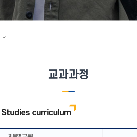
교과과정
tudies curriculum
과목명(국문)