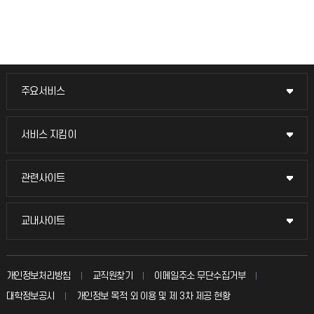
주요서비스
주요서비스
교무회의방송
서비스 지킴이
서비스 지킴이
교수채용
묻고 답하기
관련사이트
관련사이트
시설예약
불친절신고
국방헬프콜
교내사이트
교내사이트
인터넷증명
자주 묻는 질문(FAQ)
발전기금
교수회
입학안내
개인정보처리방침
교직원찾기
이메일주소 무단수집거부
칭찬마당
산학협력단
교육혁신본부
대학정보공시
개인정보 목적 외 이용 및 제 3차 제공 현황
직원채용