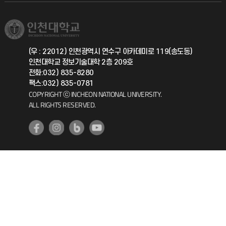
학생서비스 지킴이
소비자생활협동조합
국제교류과
취업정보(학생)
총동문회
국제지원과
(우 : 22012) 인천광역시 연수구 아카데미로 119(송도동)
인천대학교 정보기술대학 2층 209호
공자아카데미
전화:032) 835-8280
팩스:032) 835-0781
기초교육원
COPYRIGHT ⓒ INCHEON NATIONAL UNIVERSITY.
ALL RIGHTS RESERVED.
공학교육혁신센터
대학생활상담센터
사회봉사센터
생활원
원격지원