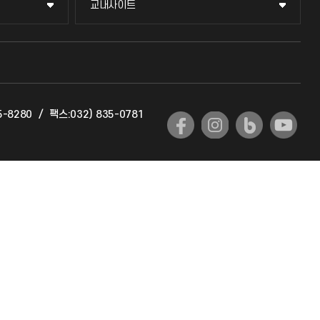
교내사이트
교내사이트
교수회
교육혁신본부
5-8280
/
팩스:032) 835-0781
국제교류과
국제지원과
공자아카데미
기초교육원
공학교육혁신센터
대학생활상담센터