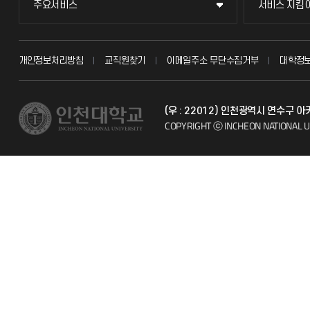
주요서비스
서비스 지킴
주요서비스
서비스 지킴
교무회의방송
묻고 답하기
개인정보처리방침
교직원찾기
이메일주소 무단수집거부
대학정
교수채용
불친절신고
(우 : 22012) 인천광역시 연수구
시설예약
자주 묻는 질문
COPYRIGHT ⓒ INCHEON NATIONAL U
인터넷증명
칭찬마당
입학안내
학생서비스 
직원채용
취업정보(학생)