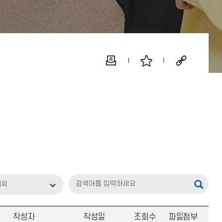
제목
작성자
작성일
조회수
파일첨부