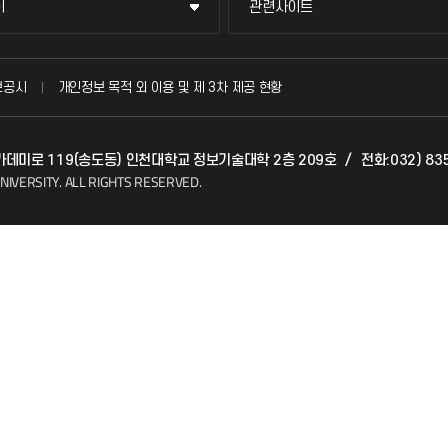
이
관련사이트
이
관련사이트
국방헬프콜
보공시
개인정보 목적 외 이용 및 제 3차 제공 현황
발전기금
 아카데미로 119(송도동) 인천대학교 정보기술대학 2층 209호
/
전화:032) 83
(FAQ)
산학협력단
NIVERSITY.
ALL RIGHTS RESERVED.
소비자생활협동조합
지킴이
총동문회