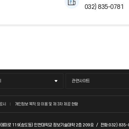
032) 835-0781
이
관련사이트
이
관련사이트
국방헬프콜
공시
개인정보 목적 외 이용 및 제 3차 제공 현황
발전기금
아카데미로 119(송도동) 인천대학교 정보기술대학 2층 209호
/
전화:032) 835-
(FAQ)
산학협력단