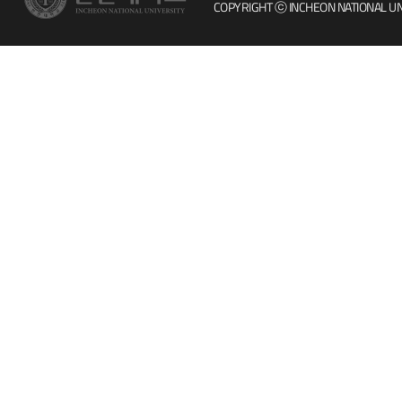
COPYRIGHT ⓒ INCHEON NATIONAL UN
인터넷증명
칭찬마당
입학안내
학생서비스 
직원채용
취업정보(학생)