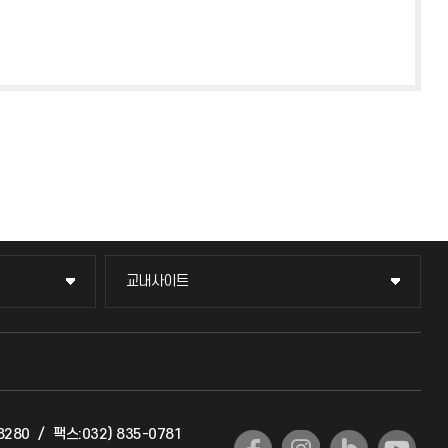
교내사이트
교내사이트
교수회
교육혁신본부
8280
/
팩스:032) 835-0781
국제교류과