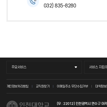
032) 835-8280
주요서비스
서비스 지킴
주요서비스
서비스 지킴
교무회의방송
묻고 답하기
개인정보처리방침
교직원찾기
이메일주소 무단수집거부
대학정보
교수채용
불친절신고
(우 : 22012) 인천광역시 연수구 
시설예약
자주 묻는 질문