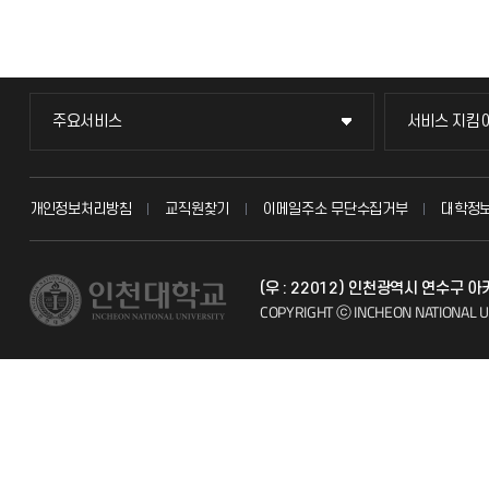
주요서비스
서비스 지킴
주요서비스
서비스 지킴
교무회의방송
묻고 답하기
개인정보처리방침
교직원찾기
이메일주소 무단수집거부
대학정
교수채용
불친절신고
(우 : 22012) 인천광역시 연수구
시설예약
자주 묻는 질문
COPYRIGHT ⓒ INCHEON NATIONAL U
인터넷증명
칭찬마당
입학안내
학생서비스 
직원채용