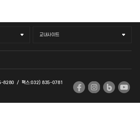
교내사이트
교내사이트
교수회
교육혁신본부
5-8280
/
팩스:032) 835-0781
국제교류과
국제지원과
공자아카데미
기초교육원