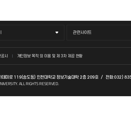
이
관련사이트
이
관련사이트
국방헬프콜
보공시
개인정보 목적 외 이용 및 제 3차 제공 현황
발전기금
 아카데미로 119(송도동) 인천대학교 정보기술대학 2층 209호
/
전화:032) 83
(FAQ)
산학협력단
NIVERSITY.
ALL RIGHTS RESERVED.
소비자생활협동조합
지킴이
총동문회