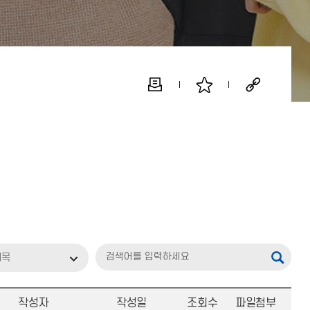
제목
작성자
작성일
조회수
파일첨부