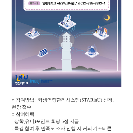
○
참여방법
:
학생역량관리시스템
(STARinU)
신청
,
현장 접수
○
참여혜택
-
장학
(
유니
)
포인트 회당
5
점 지급
-
특강 참여 후 만족도 조사 진행 시 커피 기프티콘