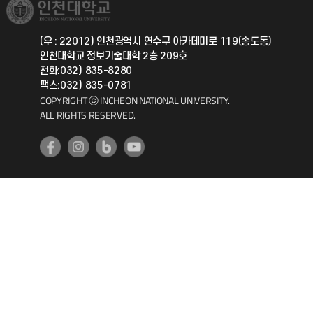
취업정보(학생)
총동문회
국제지원과
(우 : 22012) 인천광역시 연수구 아카데미로 119(송도동)
인천대학교 정보기술대학 2층 209호
공자아카데미
전화:032) 835-8280
팩스:032) 835-0781
기초교육원
COPYRIGHT ⓒ INCHEON NATIONAL UNIVERSITY.
ALL RIGHTS RESERVED.
공학교육혁신센터
대학생활상담센터
사회봉사센터
생활원
원격지원
인천국제개발협력센터