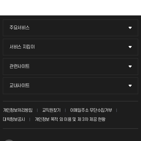
주요서비스
주요서비스
교무회의방송
서비스 지킴이
서비스 지킴이
교수채용
묻고 답하기
관련사이트
관련사이트
시설예약
불친절신고
국방헬프콜
교내사이트
교내사이트
인터넷증명
자주 묻는 질문(FAQ)
발전기금
교수회
입학안내
개인정보처리방침
교직원찾기
이메일주소 무단수집거부
칭찬마당
산학협력단
교육혁신본부
대학정보공시
개인정보 목적 외 이용 및 제 3차 제공 현황
직원채용
학생서비스 지킴이
소비자생활협동조합
국제교류과