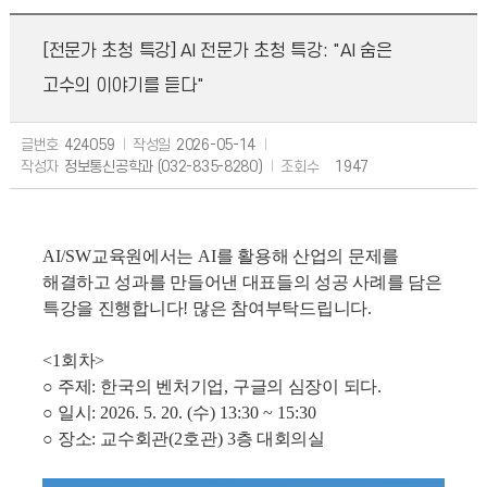
[전문가 초청 특강] AI 전문가 초청 특강: "AI 숨은
고수의 이야기를 듣다"
글번호
424059
작성일
2026-05-14
작성자
정보통신공학과 (032-835-8280)
조회수
1947
AI/SW
교육원에서는
AI
를 활용해 산업의 문제를
해결하고 성과를 만들어낸 대표들의 성공 사례를 담은
특강을 진행합니다
!
많은 참여부탁드립니다
.
<1
회차
>
○
주제
:
한국의 벤처기업
,
구글의 심장이 되다
.
○
일시
: 2026. 5. 20. (
수
) 13:30 ~ 15:30
○
장소
:
교수회관
(2
호관
) 3
층 대회의실