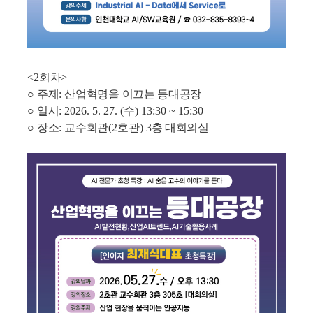
<2
회차
>
○
주제
:
산업혁명을 이끄는 등대공장
○
일시
: 2026. 5. 27. (
수
) 13:30 ~ 15:30
○
장소
:
교수회관
(2
호관
) 3
층 대회의실