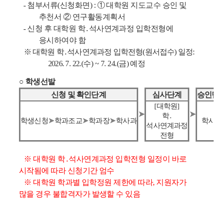
-
첨부서류
(
신청화면
) :
①
대학원 지도교수 승인 및
추천서
②
연구활동계획서
-
신청 후 대학원 학
․
석사연계과정 입학전형에
응시하여야 함
※
대학원 학
․
석사연계과정 입학전형
(
원서접수
)
일정
:
2026.
7. 22.(
수
) ~ 7. 24.(
금
)
예정
○
학생선발
신청 및 확인단계
심사단계
승인
[
대학원
]
➤
➤
학
․
학생신청
➤
학과조교
➤
학과장
➤
학사과
학사
석사연계과정
전형
※
대학원 학
․
석사연계과정 입학전형 일정이 바로
시작됨에 따라 신청기간 엄수
※
대학원 학과별 입학정원 제한에 따라
,
지원자가
많을 경우 불합격자가 발생할 수 있음