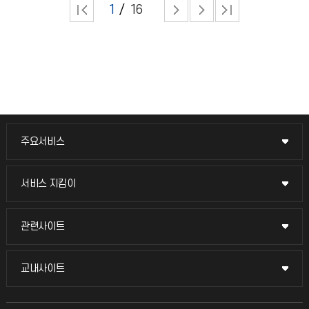
1
16
주요서비스
주요서비스
교무회의방송
서비스 지킴이
서비스 지킴이
교수채용
묻고 답하기
관련사이트
관련사이트
시설예약
불친절신고
국방헬프콜
교내사이트
교내사이트
인터넷증명
자주 묻는 질문(FAQ)
발전기금
교수회