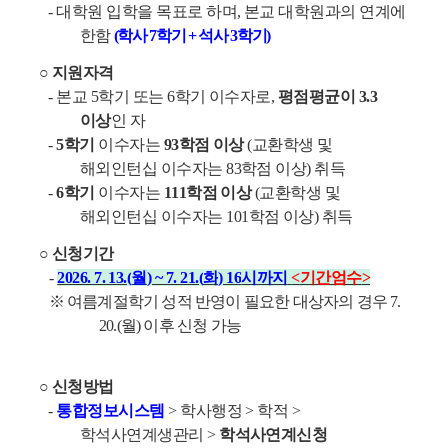
-
대학원 입학을 목표로 하며
,
본교 대학원과의 연계에
한함
(
학사
7
학기
+
석사
3
학기
)
○
지원자격
-
본교
5
학기 또는
6
학기 이수자로
,
평점평균이
3.3
이상
인 자
-
5
학기
이수자는
93
학점 이상
(
교환학생 및
해외인턴십 이수자는
83
학점 이상
)
취득
-
6
학기
이수자는
111
학점 이상
(
교환학생 및
해외인턴십 이수자는
101
학점 이상
)
취득
○
신청기간
-
2026. 7. 13.(
월
) ~ 7. 21.(
화
) 16
시까지
<
기간엄수
>
※
여름계절학기 성적 반영이 필요한 대상자의 경우
7.
20.(
월
)
이후 신청 가능
○
신청방법
-
통합정보시스템
>
학사행정
>
학적
>
학석사연계생관리
>
학석사연계신청