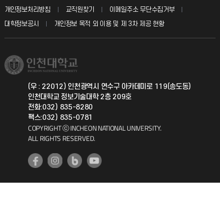
입학안내
개인정보처리방침
교직원찾기
이메일주소 무단수집거부
칭찬마당
산학협력단
교육혁신본부
대학정보공시
개인정보 목적 외 이용 및 제 3차 제공 현황
직원채용
학생서비스 지킴이
소비자생활협동조합
국제교류과
취업정보(학생)
총동문회
국제지원과
(우 : 22012) 인천광역시 연수구 아카데미로 119(송도동)
인천대학교 정보기술대학 2층 209호
공자아카데미
전화:032) 835-8280
팩스:032) 835-0781
기초교육원
COPYRIGHT ⓒ INCHEON NATIONAL UNIVERSITY.
ALL RIGHTS RESERVED.
공학교육혁신센터
대학생활상담센터
사회봉사센터