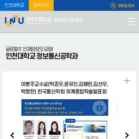
ENGLISH
인천대학교
입학안내
정보통신공학과
글로벌 IT 인재양성의 요람!
인천대학교 정보통신공학과
이병주교수실(박준우,윤유진,김해린,김선우,
이병주 교수실(윤훈석
박영한) 한국통신학회 하계종합학술발표회
한국통신학회 하
아이디어 경진대회 최우수상, 우수상,
학부논문우수상 장
장려상 수상