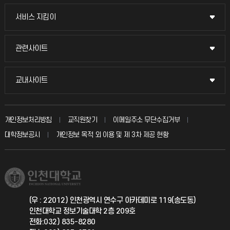
교무회의방송
서비스 지킴이
서비스 지킴이
교수채용
묻고 답하기
관련사이트
관련사이트
시설예약
불친절신고
국방헬프콜
교내사이트
교내사이트
인터넷증명
자주 묻는 질문(FAQ)
발전기금
교수회
입학안내
개인정보처리방침
교직원찾기
이메일주소 무단수집거부
칭찬마당
산학협력단
교육혁신본부
대학정보공시
개인정보 목적 외 이용 및 제 3차 제공 현황
직원채용
학생서비스 지킴이
소비자생활협동조합
국제교류과
취업정보(학생)
총동문회
국제지원과
(우 : 22012) 인천광역시 연수구 아카데미로 119(송도동)
인천대학교 정보기술대학 2층 209호
공자아카데미
전화:032) 835-8280