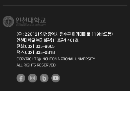
직원채용
학생서비스 지킴이
소비자생활협동조합
국제교류과
취업정보(학생)
총동문회
국제지원과
(우 : 22012) 인천광역시 연수구 아카데미로 119(송도동)
인천대학교 복지회관(11호관) 401호
공자아카데미
전화:032) 835-9605
팩스:032) 835-0818
기초교육원
COPYRIGHT ⓒ INCHEON NATIONAL UNIVERSITY.
ALL RIGHTS RESERVED.
공학교육혁신센터
대학생활상담센터
사회봉사센터
생활원