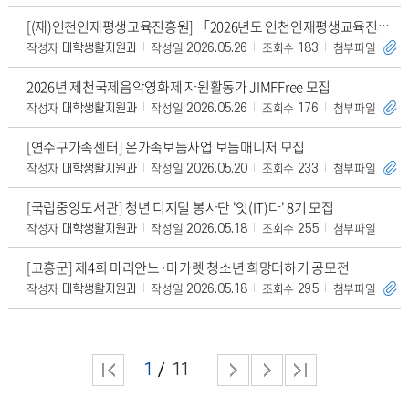
[(재)인천인재평생교육진흥원] 「2026년도 인천인재평생교육진흥원 대학생 해외봉사」 장학생
작성자
작성일
조회수
첨부파일
대학생활지원과
2026.05.26
183
2026년 제천국제음악영화제 자원활동가 JIMFFree 모집
작성자
작성일
조회수
첨부파일
대학생활지원과
2026.05.26
176
[연수구가족센터] 온가족보듬사업 보듬매니저 모집
작성자
작성일
조회수
첨부파일
대학생활지원과
2026.05.20
233
[국립중앙도서관] 청년 디지털 봉사단 '잇(IT)다' 8기 모집
작성자
작성일
조회수
첨부파일
대학생활지원과
2026.05.18
255
[고흥군] 제4회 마리안느·마가렛 청소년 희망더하기 공모전
작성자
작성일
조회수
첨부파일
대학생활지원과
2026.05.18
295
1
11