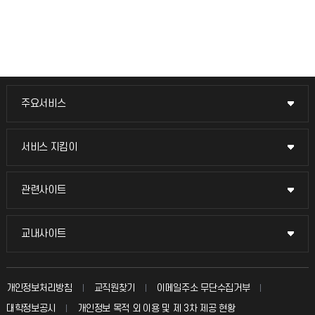
주요서비스
주요서비스
교무회의방송
서비스 지킴이
서비스 지킴이
교수채용
묻고 답하기
관련사이트
관련사이트
시설예약
불친절신고
국방헬프콜
교내사이트
교내사이트
인터넷증명
자주 묻는 질문(FAQ)
발전기금
교수회
입학안내
개인정보처리방침
교직원찾기
이메일주소 무단수집거부
칭찬마당
산학협력단
교육혁신본부
대학정보공시
개인정보 목적 외 이용 및 제 3차 제공 현황