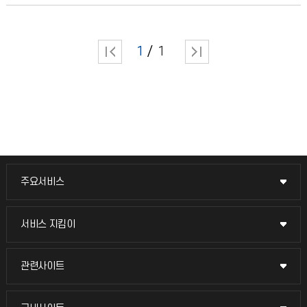
1
1
주요서비스
주요서비스
교무회의방송
서비스 지킴이
서비스 지킴이
교수채용
묻고 답하기
관련사이트
관련사이트
시설예약
불친절신고
국방헬프콜