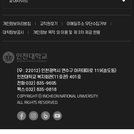
교내사이트
교내사이트
인터넷증명
자주 묻는 질문(FAQ)
발전기금
교수회
입학안내
개인정보처리방침
교직원찾기
이메일주소 무단수집거부
칭찬마당
산학협력단
교육혁신본부
대학정보공시
개인정보 목적 외 이용 및 제 3차 제공 현황
직원채용
학생서비스 지킴이
소비자생활협동조합
국제교류과
취업정보(학생)
총동문회
국제지원과
(우 : 22012) 인천광역시 연수구 아카데미로 119(송도동)
인천대학교 복지회관(11호관) 401호
공자아카데미
전화:032) 835-9605
팩스:032) 835-0818
기초교육원
COPYRIGHT ⓒ INCHEON NATIONAL UNIVERSITY.
ALL RIGHTS RESERVED.
공학교육혁신센터
대학생활상담센터