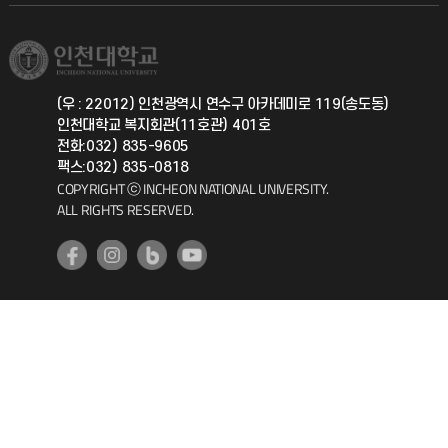
학생서비스 지킴이
소비자생활협동조합
국제교류과
취업정보(학생)
총동문회
국제지원과
(우 : 22012) 인천광역시 연수구 아카데미로 119(송도동)
인천대학교 복지회관(11호관) 401호
공자아카데미
전화:032) 835-9605
팩스:032) 835-0818
기초교육원
COPYRIGHT ⓒ INCHEON NATIONAL UNIVERSITY.
ALL RIGHTS RESERVED.
공학교육혁신센터
대학생활상담센터
사회봉사센터
생활원
원격지원