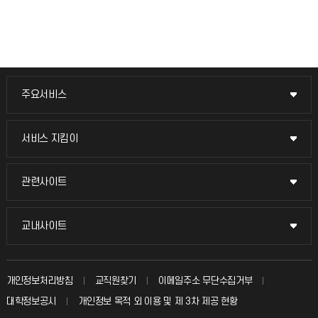
주요서비스
주요서비스
교무회의방송
서비스 지킴이
서비스 지킴이
교수채용
묻고 답하기
관련사이트
관련사이트
시설예약
불친절신고
국방헬프콜
교내사이트
교내사이트
인터넷증명
자주 묻는 질문(FAQ)
발전기금
교수회
입학안내
개인정보처리방침
교직원찾기
이메일주소 무단수집거부
칭찬마당
산학협력단
교육혁신본부
대학정보공시
개인정보 목적 외 이용 및 제 3차 제공 현황
직원채용