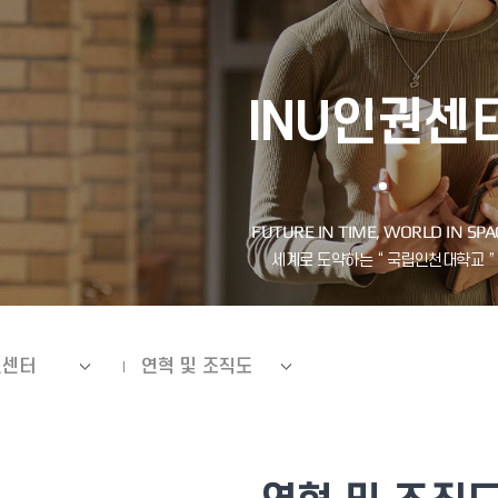
INU인권센
권센터
연혁 및 조직도