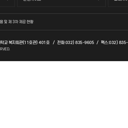
국방헬프콜
교수회
용 및 제 3차 제공 현황
발전기금
교육혁
천대학교 복지회관(11호관) 401호
/
전화:032) 835-9605
/
팩스:032) 835
산학협력단
국제교
ERVED.
소비자생활협동조합
국제지
총동문회
공자아
기초교
공학교
대학생