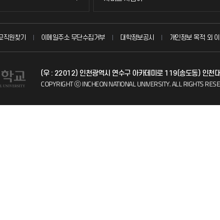
묻고 답하기
교직원찾기
이메일주소 무단수집거부
대학정보공시
개인정보 목적 외 이
불친절신고
(우 : 22012) 인천광역시 연수구 아카데미로 119(송도동) 인
자주 묻는 질문(FAQ)
COPYRIGHT ⓒ INCHEON NATIONAL UNIVERSITY.
ALL RIGHTS RES
칭찬마당
학생서비스 지킴이