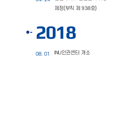
제정(부칙 제 938호)
2018
INU인권센터 개소
08. 01