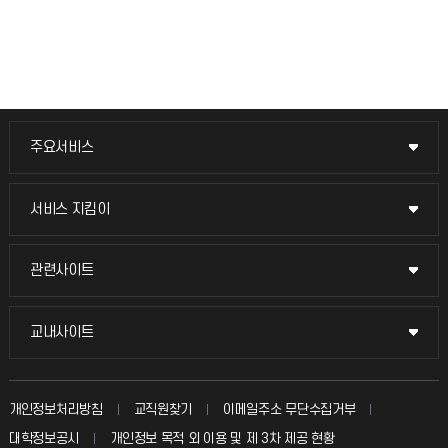
주요서비스
주요서비스
교무회의방송
서비스 지킴이
서비스 지킴이
교수채용
묻고 답하기
관련사이트
관련사이트
시설예약
불친절신고
국방헬프콜
교내사이트
교내사이트
인터넷증명
자주 묻는 질문(FAQ)
발전기금
교수회
입학안내
개인정보처리방침
교직원찾기
이메일주소 무단수집거부
칭찬마당
산학협력단
교육혁신본부
대학정보공시
개인정보 목적 외 이용 및 제 3차 제공 현황