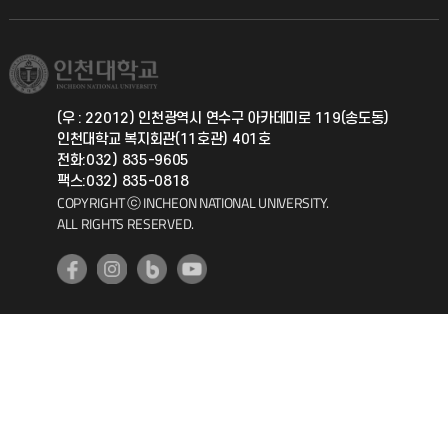
직원채용
학생서비스 지킴이
소비자생활협동조합
국제교류과
취업정보(학생)
총동문회
국제지원과
(우 : 22012) 인천광역시 연수구 아카데미로 119(송도동)
인천대학교 복지회관(11호관) 401호
공자아카데미
전화:032) 835-9605
팩스:032) 835-0818
기초교육원
COPYRIGHT ⓒ INCHEON NATIONAL UNIVERSITY.
ALL RIGHTS RESERVED.
공학교육혁신센터
대학생활상담센터
사회봉사센터
생활원