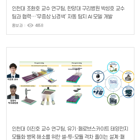
인천대 조환호 교수 연구팀, 한양대 구리병원 박성호 교수
팀과 협력…‘무증상 뇌경색’ 자동 탐지 AI 모델 개발
홍보과
4858
인천대 이진호 교수 연구팀, 유기·페로브스카이트 태양전지
모듈화 병목 해소를 위한 셀-투-모듈 격차 줄이는 설계·패