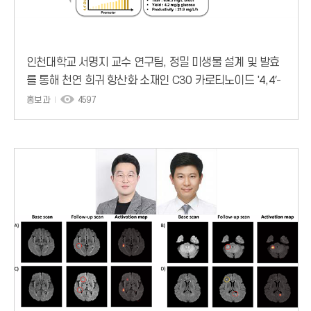
인천대학교 서명지 교수 연구팀, 정밀 미생물 설계 및 발효
를 통해 천연 희귀 항산화 소재인 C30 카로티노이드 '4,4′-
디아포뉴로스포렌' 세계 최고 수준 656
홍보과
4597