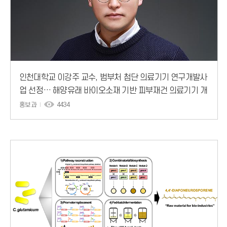
인천대학교 이강주 교수, 범부처 첨단 의료기기 연구개발사
업 선정… 해양유래 바이오소재 기반 피부재건 의료기기 개
발 착수
홍보과
4434