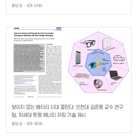
터닝·AI 활용 전략 제시
홍보과
6140
보이지 않는 배터리 시대 열린다: 인천대 김준동 교수 연구
팀, 차세대 투명 에너지 저장 기술 제시
홍보과
6538