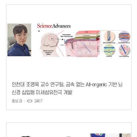
인천대 조영욱 교수 연구팀, 금속 없는 All-organic 기반 뇌
신경 삽입형 미세섬유전극 개발
홍보과
2407