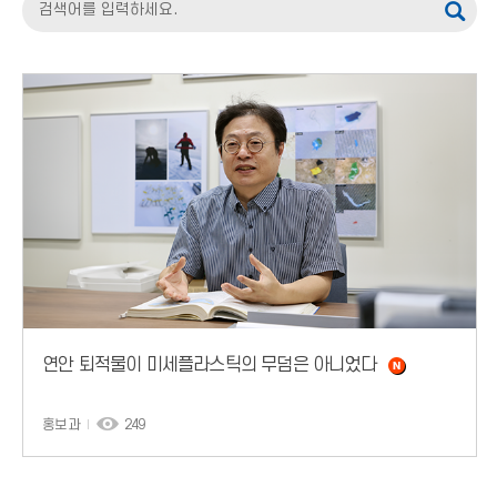
연안 퇴적물이 미세플라스틱의 무덤은 아니었다
홍보과
249