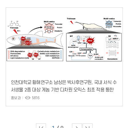
인천대학교 황해연구소 남상은 박사후연구원, 국내 서식 수
서생물 2종 대상 게놈 기반 다차원 오믹스 최초 적용 통한
수생태계 영향평가 모델 제시
홍보과
5816