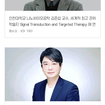
인천대학교 나노바이오공학 김준섭 교수, 세계적 최고 권위
학술지 Signal Transduction and Targeted Therapy 에 연
구 논문 게재
홍보과
1393