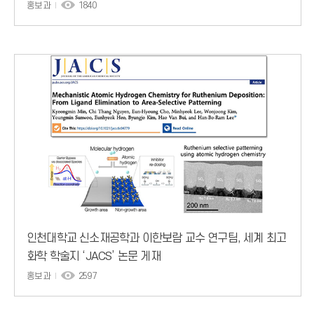
초청 기고문 게재
홍보과
1840
인천대학교 신소재공학과 이한보람 교수 연구팀, 세계 최고
화학 학술지 ‘JACS’ 논문 게재
홍보과
2597