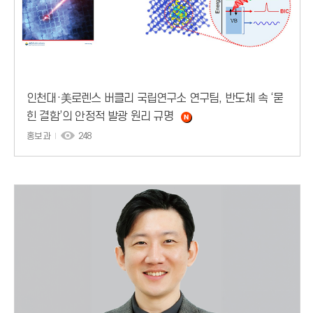
인천대·美로렌스 버클리 국립연구소 연구팀, 반도체 속 ‘묻
힌 결함’의 안정적 발광 원리 규명
홍보과
248