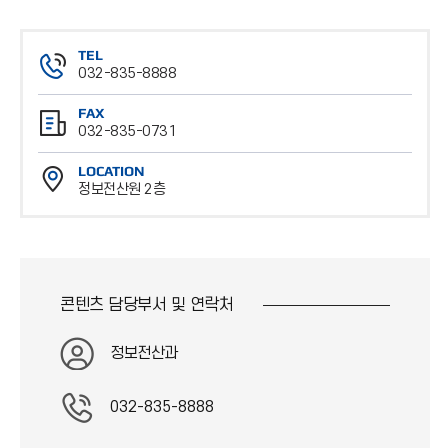
TEL
032-835-8888
전
FAX
화
032-835-0731
번
팩
호
LOCATION
스
정보전산원 2층
번
위
호
치
콘텐츠 담당부서 및
연락처
정보전산과
032-835-8888