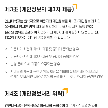
제3조 (개인정보의 제3자 제공)
인천대학교는 원칙적으로 이용자의 개인정보를 제1조 (개인정보의 처리
목적)에서 명시한 범위 내에서 처리하며, 이용자의 사전 동의 없이는
본래의 범위를 초과하여 처리하거나 제3자에게 제공하지 않습니다. 단,
다음의 경우에는 개인정보를 처리할 수 있습니다.
오
이용자가 사전에 제3자 제공 및 공개에 동의한 경우
른
오
이용자가 사전에 제3자 제공 및 공개에 동의한 경우
쪽
른
오
화
법령 등에 의해 제공이 요구되는 경우
쪽
른
살
오
화
서비스의 제공에 관한 계약의 이행을 위하여 필요한 개인정보로서
쪽
표
른
살
경제적/기술적인 사유로 통상의 동의를 받는 것이 현저히 곤란한 경우
화
(
쪽
표
살
→
화
(
표
)
살
→
제4조 (개인정보처리 위탁)
(
표
)
→
(
)
인천대학교는 원칙적으로 이용자의 동의없이 해당 개인정보의 처리를
→