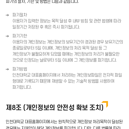
파기의 절차, 기한 및 방법은 다음과 같습니다.
오
파기절차
른
이용자가 입력한 정보는 목적 달성 후 내부 방침 및 관련 법령에 따라
쪽
일정기간 저장된 후 혹은 즉시 파기됩니다.
화
오
파기기한
살
른
이용자의 개인정보는 개인정보의 보유기간이 경과된 경우 보유기간의
표
쪽
종료일로부터 5일 이내에, 개인정보의 처리 목적 달성 등 그
(
화
개인정보가 불필요하게 되었을 때에는 개인정보의 처리가 불필요한
→
살
것으로 인정되는 날로부터 5일 이내에 그 개인정보를 파기합니다.
)
표
오
파기방법
(
른
인천대학교 대표홈페이지에서 처리하는 개인정보파일은 전자적 파일
→
쪽
형태로 기록되기 때문에 재생할 수 없는 기술적 방법을 사용하여
)
화
파기합니다.
살
표
(
제8조 (개인정보의 안전성 확보 조치)
→
)
인천대학교 대표홈페이지에서는 원칙적으로 개인정보 처리목적이 달성된
경우에는 지체없이 해당 개인정보를 파기합니다. 다만, 다른 법률에 따라