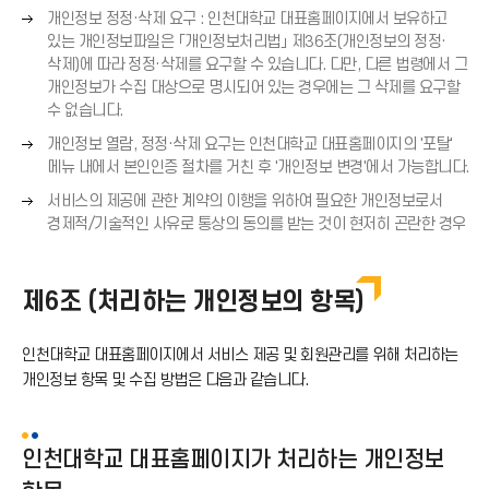
→
오
개인정보 정정·삭제 요구 : 인천대학교 대표홈페이지에서 보유하고
)
른
있는 개인정보파일은 「개인정보처리법」 제36조(개인정보의 정정·
쪽
삭제)에 따라 정정·삭제를 요구할 수 있습니다. 다만, 다른 법령에서 그
화
개인정보가 수집 대상으로 명시되어 있는 경우에는 그 삭제를 요구할
살
수 없습니다.
표
오
개인정보 열람, 정정·삭제 요구는 인천대학교 대표홈페이지의 '포탈'
(
른
메뉴 내에서 본인인증 절차를 거친 후 '개인정보 변경'에서 가능합니다.
→
쪽
오
)
서비스의 제공에 관한 계약의 이행을 위하여 필요한 개인정보로서
화
른
경제적/기술적인 사유로 통상의 동의를 받는 것이 현저히 곤란한 경우
살
쪽
표
화
(
살
제6조 (처리하는 개인정보의 항목)
→
표
)
(
인천대학교 대표홈페이지에서 서비스 제공 및 회원관리를 위해 처리하는
→
개인정보 항목 및 수집 방법은 다음과 같습니다.
)
인천대학교 대표홈페이지가 처리하는 개인정보