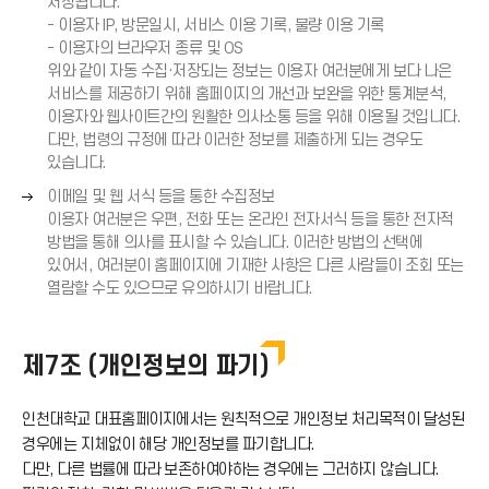
쪽
저장됩니다.
화
- 이용자 IP, 방문일시, 서비스 이용 기록, 불량 이용 기록
살
- 이용자의 브라우저 종류 및 OS
표
위와 같이 자동 수집·저장되는 정보는 이용자 여러분에게 보다 나은
(
서비스를 제공하기 위해 홈페이지의 개선과 보완을 위한 통계분석,
→
이용자와 웹사이트간의 원활한 의사소통 등을 위해 이용될 것입니다.
)
다만, 법령의 규정에 따라 이러한 정보를 제출하게 되는 경우도
있습니다.
오
이메일 및 웹 서식 등을 통한 수집정보
른
이용자 여러분은 우편, 전화 또는 온라인 전자서식 등을 통한 전자적
쪽
방법을 통해 의사를 표시할 수 있습니다. 이러한 방법의 선택에
화
있어서, 여러분이 홈페이지에 기재한 사항은 다른 사람들이 조회 또는
살
열람할 수도 있으므로 유의하시기 바랍니다.
표
(
→
제7조 (개인정보의 파기)
)
인천대학교 대표홈페이지에서는 원칙적으로 개인정보 처리목적이 달성된
경우에는 지체없이 해당 개인정보를 파기합니다.
다만, 다른 법률에 따라 보존하여야하는 경우에는 그러하지 않습니다.