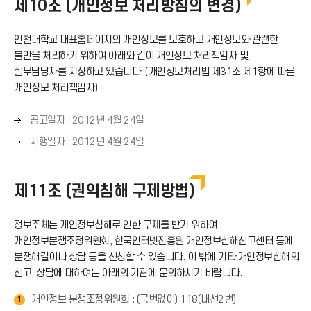
제10조 (개인정보 처리방침의 변경)
인천대학교 대표홈페이지의 개인정보를 보호하고 개인정보와 관련한
불만을 처리하기 위하여 아래와 같이 개인정보 처리책임자 및
실무담당자를 지정하고 있습니다. (개인정보처리법 제31조 제1항에 따른
개인정보 처리책임자)
오
공고일자 : 2012년 4월 24일
른
오
시행일자 : 2012년 4월 24일
쪽
른
화
쪽
살
화
제11조 (권익침해 구제방법)
표
살
(
표
→
정보주체는 개인정보침해로 인한 구제를 받기 위하여
(
)
개인정보분쟁조정위원회, 한국인터넷진흥원 개인정보침해신고센터 등에
→
분쟁해결이나 상담 등을 신청할 수 있습니다. 이 밖에 기타 개인정보침해의
)
신고, 상담에 대하여는 아래의 기관에 문의하시기 바랍니다.
개인정보 분쟁조정위원회 : (국번없이) 118(내선2번)
1