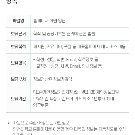
항목
파일명
홈페이지 회원 명단
보유근거
학칙 및 공공기록물 관리에 관한 법률
보유목적
게시판, 커뮤니티, 포탈 등 대표홈페이지 내 서비스 이용
- 학생 : 성명, 학번, Email, 학적정보 등
보유항목
- 교직원 : 성명, 사번, Email, 인사정보 등
보유부서
정보전산원 정보기획팀
『표준개인정보처리지침』의 [별표1호]개인정보파일
보유기간
보유기간 책정 기준표에 의거 최소 1년부터 최대
영구보존
오
자동으로 수집·저장되는 개인정보
른
인천대학교 홈페이지를 이용할 경우 다음의 정보는 자동적으로 수집·