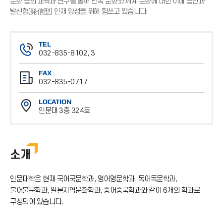
문화 등의 교육과 연구를 통해 민족 문화와 세계 문화에 대한 이해 증진과
발신형(発信型) 인재 양성을 위해 힘쓰고 있습니다.
TEL
032-835-8102, 3
전
FAX
화
032-835-0717
번
팩
호
LOCATION
스
인문대 3층 324호
번
위
호
치
소개
인문대학은 현재 국어국문학과, 영어영문학과, 독어독문학과,
불어불문학과, 일본지역문화학과, 중어중국학과와 같이 6개의 학과로
구성되어 있습니다.