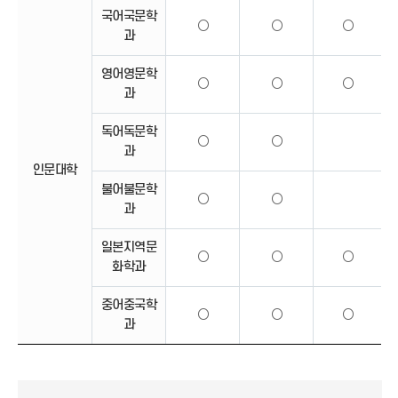
국어국문학
○
○
○
과
영어영문학
○
○
○
과
독어독문학
○
○
과
인문대학
불어불문학
○
○
과
일본지역문
○
○
○
화학과
중어중국학
○
○
○
과