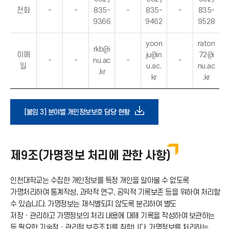
전화
-
-
835-
-
835-
-
835-
9366
9462
9528
yoon
raton
rkb@i
이메
ju@in
72@i
-
-
nu.ac
-
-
일
u.ac.
nu.ac
.kr
kr
.kr
다
[붙임 3] 분야별 개인정보보호 담당 현황
운
제9조(가명정보 처리에 관한 사항)
로
인천대학교는 수집한 개인정보를 특정 개인을 알아볼 수 없도록
드
가명처리하여 통계작성, 과학적 연구, 공익적 기록보존 등을 위하여 처리할
수 있습니다. 가명정보는 재식별되지 않도록 분리하여 별도
아
저장ㆍ관리하고 가명정보의 처리 내용에 대해 기록을 작성하여 보관하는
등 필요한 기술적ㆍ관리적 보호조치를 취합니다. 가명정보를 처리하는