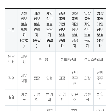
개인
개인
개인
전산
전산
영상
영상
정보
정보
정보
총괄
총괄
총괄
총괄
보호
보호
보호
개인
개인
개인
개인
구분
책임
관리
담당
정보
정보
정보
정보
자
자
자
보호
보호
보호
보호
(CPO
(총괄
(총괄
관리
담당
관리
담당
)
)
)
자
자
자
자
담당
사무
총무팀
정보전산과
캠퍼스관리과
부서
처
선임
선임
사무
직위
팀장
인턴
과장
주무
과장
주무
처장
관
관
이 정
이 승
류 기
경 명
이 윤
김 환
정 영
성명
두
철
백
진
주
식
민
032)
032)
032)