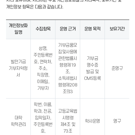
처리·보유하며, 처리하는 주요 개인정보파일의 처리목적, 보유기간 및
개인정보 항목은 다음과 같습니다.
개인정보파
수집항목
운영 근거
운영 목적
보유기간
일명
기부금품모
성명,
집및사용에
주민등록번
관한법률시
기부금
발전기금
호, 연락처,
행령제19
영수증
기부자약정
주소,
준영구
조,
발급 및
서
직장명,
소득세법시
CMS등록
이메일,
행령제208
기부자
조의3
학번, 이름,
학과, 전공,
고등교육법
대학
입학일자,
시행령
학사운영
영구
학적관리
주민등록번
제4조 및
호,
73조