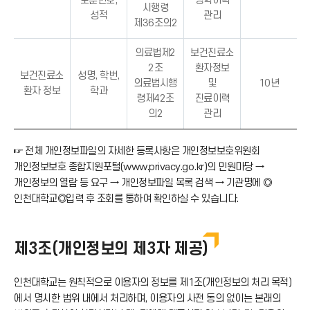
보훈번호,
장학이력
시행령
성적
관리
제36조의2
의료법제2
보건진료소
2조
환자정보
보건진료소
성명, 학번,
의료법시행
및
10년
환자 정보
학과
령제42조
진료이력
의2
관리
☞ 전체 개인정보파일의 자세한 등록사항은 개인정보보호위원회
개인정보보호 종합지원포털(www.privacy.go.kr)의 민원마당 →
개인정보의 열람 등 요구 → 개인정보파일 목록 검색 → 기관명에 ◎
인천대학교◎입력 후 조회를 통하여 확인하실 수 있습니다.
제3조(개인정보의 제3자 제공)
인천대학교는 원칙적으로 이용자의 정보를 제1조(개인정보의 처리 목적)
에서 명시한 범위 내에서 처리하며, 이용자의 사전 동의 없이는 본래의