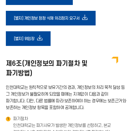
운
다
[별지] 개인정보 정정·삭제·처리정지 요구서
로
운
다
[별지] 위임장
드
로
운
아
드
제6조(개인정보의 파기절차 및
로
이
파기방법)
아
드
콘
인천대학교는 원칙적으로 보유기간의 경과, 개인정보의 처리 목적 달성 등
이
그 개인정보가 불필요하게 되었을 때에는 지체없이 다음과 같이
아
파기합니다. 다만, 다른 법률에 따라 보존하여야 하는 경우에는 보존근거와
콘
보존하는 개인정보 항목을 포함하여 공개합니다.
이
파기절차
1
인천대학교는 파기사유가 발생한 개인정보를 선정하고, 본교
콘