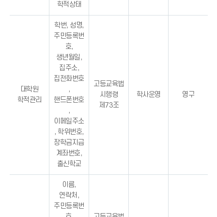
학적상태
학번, 성명,
주민등록번
호,
생년월일,
집주소,
집전화번호
고등교육법
대학원
,
시행령
학사운영
영구
학적관리
핸드폰번호
제73조
,
이메일주소
, 학위번호,
장학금지급
계좌번호,
출신학교
이름,
연락처,
주민등록번
호,
고등교육법