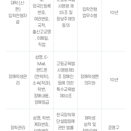
대학 (신·
외국인등록
시행령 제
편)
입학전형
번호,
35조 및
10년
입학전형자
업무수행
여권번호,
정보주체의
료
국적,
동의
출신고교명
, 이메일,
직업
성명, E-
Mail,
고등교육법
핸드폰
시행령제3
장애학생관
(연락처),
조 장애인
장애학생편
10년
리
소속(학과),
등에 의한
의지원
학번,
특수교육법
장애내용,
제30조
장애등급
한국장학재
성명, 학번,
재학생
단설립등에
계좌번호,
성적 및
장학관리
관한 법률
준영구