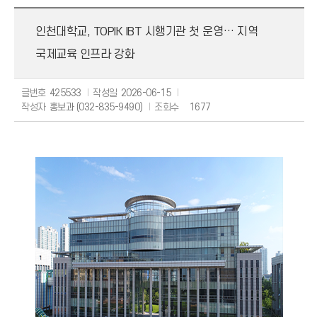
보도자료
인천대학교, TOPIK IBT 시행기관 첫 운영… 지역
해명자료
국제교육 인프라 강화
글번호
425533
작성일
2026-06-15
작성자
홍보과 (032-835-9490)
조회수
1677