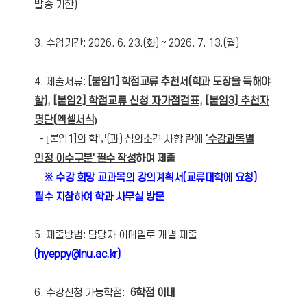
발송 기한)
3. 수업기간: 2026. 6. 23.(화) ~ 2026. 7. 13.(월)
4. 제출서류:
[붙임1]
학점교류 추천서
(
학과 도장을 득해야
함
)
,
[붙임2] 학점교류 신청 자가점검표
,
[붙임3] 추천자
명단(
엑셀서식
)
-
[
붙임1]의 학부(과) 심의소견 사항 란에
'수강과목별
인정 이수구분'
필수 작성
하여 제출
※
수강 희망 교과목의 강의계획서(교류대학에 요청)
필수 지참하여 학과 사무실 방문
5. 제출방법: 담당자 이메일로 개별 제출
(hyeppy@inu.ac.kr)
6. 수강신청 가능학점:
6학점 이내