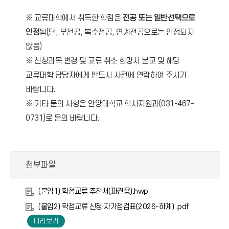
※
교류대학에서 취득한 학점은
전공 또는 일반선택으로
인정
됨(단, 부전공, 복수전공, 연계전공으로는 인정되지
않음)
※ 신청과목 변경 및 교류 취소 희망시 본교 및 해당
교류대학 담당자에게 반드시 사전에 연락하여 주시기
바랍니다.
※ 기타 문의 사항은 안양대학교 학사지원과(031-467-
0731)
로 문의 바랍니다.
첨부파일
(붙임1) 학점교류 추천서(파견용).hwp
(붙임2) 학점교류 신청 자가점검표(2026-하계) .pdf