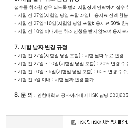
접수를 취소할 경우 되도록 빨리 시험장에 연락하여 접수 
-
시험 전
27
일
(
시험일 당일 포함 27일
) :
응시료 전액 환불
-
시험 전
27
일
~10
일
(
시
험
일
당
일
포
함
):
응시료
50%
환
-
시험 전
10
일 이내에는 취소 신청을 받지 않으며 응시료
7.
시험 날짜 변경 규정
-
시험 전
27
일
(
시
험
일
당
일
포
함
) :
시험 날짜 무료 변경
-
시험 전
27
일
~ 10
일
(
시
험
일
당
일
포
함
) : 30%
변경 수
-
시험 전
10
일
~ 5
일
(
시
험
일
당
일
포
함
) : 60%
변경 수수
-
시험 전
5
일 이내
:
시험 날짜 변경 불가
8.
문
의
:
인천대학교
공자아카데미
HSK
담당
032)835
HSK 및 HSKK 시험 응시료 안내