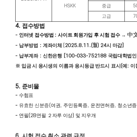
HSKK
중급
5
고급
7
4.
접수방법
中文考
-
인터넷 접수방법
:
사이트 회원가입 후 시험 접수
→
-
납부방법
:
계좌이체
[
2025.8.11.(월) 24
시 마감
]
-
납부계좌
:
신한은행
[100-033-752188
국립대학법인
※
입금 시 응시생의
이름과
응시등급 반드시
표시
(
예
:
이
5.
준비물
-
수험표
-
유효한 신분증
(
여권
,
주민등록증
,
운전면허증
,
청소년증
-
연필
(2B
연필
２
자루 이상
)
및 지우개
6.
시험 접수 취소 관련 규정