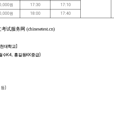
0,000
원
17:30
17:10
0,000
원
18:00
17:40
试服务网 (chinesetest.cn)
천대학교
]
철수
K4,
홍길동
KK
중급
)
 등
)