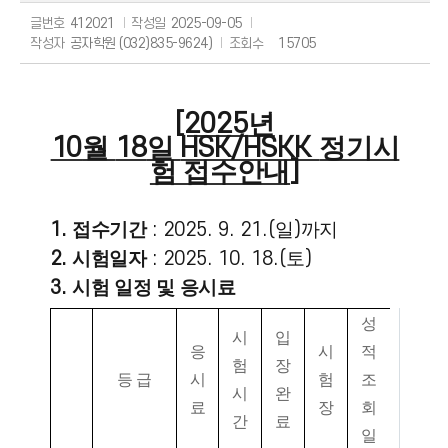
글번호
412021
작성일
2025-09-05
작성자
공자학원 (032)835-9624)
조회수
15705
[2025
년
10
월
18
일
HSK/HSKK
정기시
험 접수안내
]
1.
접수기간
: 2025. 9
. 21
.(
일
)
까지
2.
시험일자
: 2025. 10
. 18
.
(
토
)
3.
시험 일정 및 응시료
성
시
입
응
시
적
험
장
등 급
시
험
조
시
완
료
장
회
간
료
일