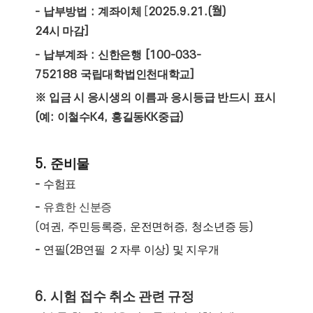
-
납부방법
:
계좌이체
[
2025.9.21.(월)
24
시 마감
]
-
납부계좌
:
신한은행
[100-033-
752188
국립대학법인천대학교
]
※
입금 시 응시생의
이름과
응시등급 반드시
표시
(
예
:
이철수
K4,
홍길동
KK
중급
)
5.
준비물
-
수험표
-
유효한 신분증
(
여권
,
주민등록증
,
운전면허증
,
청소년증 등
)
-
연필
(2B
연필
２
자루 이상
)
및 지우개
6.
시험 접수 취소 관련 규정