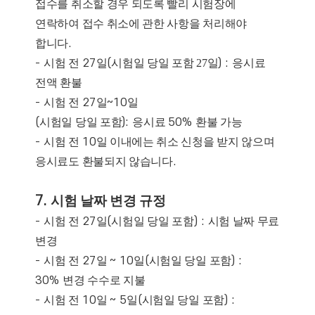
접수를 취소할 경우 되도록 빨리 시험장에
연락하여 접수 취소에 관한 사항을 처리해야
합니다
.
-
시험 전
27
일
(
시험일 당일 포함 27일
) :
응시료
전액 환불
-
시험 전
27
일
~10
일
(
시
험
일
당
일
포
함
):
응시료
50%
환불 가능
-
시험 전
10
일 이내에는 취소 신청을 받지 않으며
응시료도 환불되지 않습니다
.
7.
시험 날짜 변경 규정
-
시험 전
27
일
(
시
험
일
당
일
포
함
) :
시험 날짜 무료
변경
-
시험 전
27
일
~ 10
일
(
시
험
일
당
일
포
함
) :
30%
변경 수수로 지불
-
시험 전
10
일
~ 5
일
(
시
험
일
당
일
포
함
) :