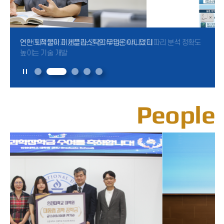
연안 퇴적물이 미세플라스틱의 무덤은 아니었다
인천대 해양학과 연구팀, 환경DNA(eDNA) 내 해파리 분석 정확도
인천대 사회복지학과 전용호 교수, 『보건사회연구』 우수논문 선정
인천대·美로렌스 버클리 국립연구소 연구팀, 반도체 속 ‘묻힌
인천대학교 나노바이오공학 김준섭 교수, 세계적 최고 권위 학술지
높이는 기술 개발
결함’의 안정적 발광 원리 규
Signal Transdu
People