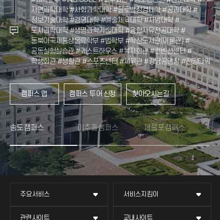
자연과학대학 #사회과학대학 #글로벌정경대학 #공과대학 #
B동 #INU 이노베이션센터
정보기술대학
#경영대학 #예술체육대학 #사범대학 #
도시과학대학 #생명과학기술대학 #융합자유전공대학 #
찾아오시는길
동북아국제통상물류학부 #법학부
#학산도서관(이룸관) #
찾아오시는길
공동실험실습관 #게스트하우스 #복지회관 #컨벤션센터 #
학생회관 #생활관 #스포츠센터 #체육관 #강당공연장 #전망타워
캠퍼스 맵
캠퍼스 투어 신청
찾아오시는길
송도캠퍼스
미추홀캠퍼스
제물포캠퍼스
주요서비스
서비스지킴이
관련사이트
교내사이트