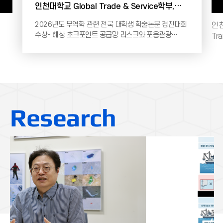
무역학 관련
인천대학교 김준섭 교수, 세계 최고 권위의
 수상
학술지 Signal Transduction and Targeted
인천대학교 나노바이오공학 김준섭 교수인천대학교
Therapy에 연구 논문 게재… 인천시 바이오
(총장 이인재)는 생명공학부(나노바이오공학 전공)
(Bio) 산업 전략과
김준섭 교수가 생화학 및 분자생물학, 세포생물학
분야의 세계 최고 권위 학술지인 Si
Research