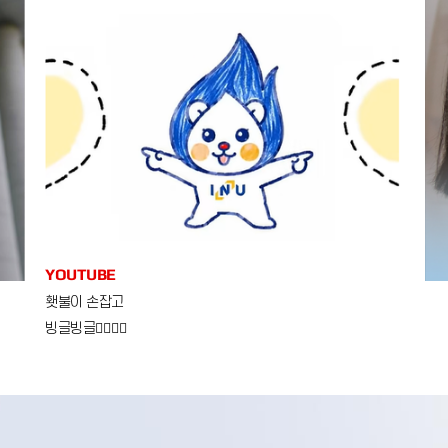
YOUTUBE
횃불이 손잡고
빙글빙글😵‍💫😵‍💫