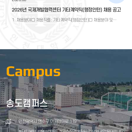
2026년 국제개발협력센터 기타계약직(행정인턴) 채용 공고
1. 채용분야□ 채용직렬: 기타계약직(행정인턴)□ 채용분야 및
업무채용분야근무부서업무 내용
Campus
송도캠퍼스
미추홀캠퍼스
제물포캠퍼스
인천광역시 연수구 아카데미로 119
인천광역시 연수구 갯벌로 12 (우 21999)
인천광역시 미추홀구 석정로 165 (우 22100)
#대학본부 #INU CUBE #교수회관 #정보전산원 #인문대학 #
#동북아물류 E-Biz센터 #미래관 #미추홀 별관 A동 #미추홀 별관
#성지관