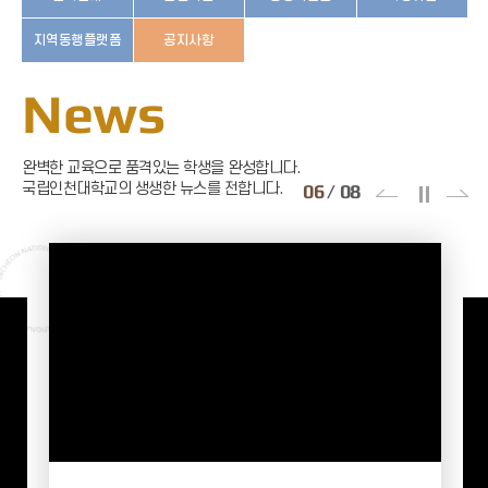
2026-1학기 학산도서관 테마 DVD 큐레이션
뉴욕타임즈 선정 21세기 영화 100선
지역동행플랫폼
공지사항
인천대학교 공공의대 서명운동 참여
News
학산도서관 관외대출회원 예치금 반환 안내
완벽한 교육으로 품격있는 학생을 완성합니다.
국립인천대학교의 생생한 뉴스를 전합니다.
7
/
8