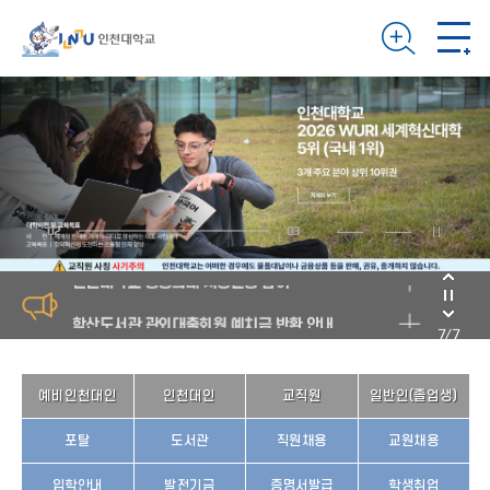
학산도서관 관외대출회원 예치금 반환 안내
교직원 사칭 사기주의
안전한 해외 활동 가이드
24시간 대출/반납가능 학산 스마트 도서관
AI:NU 인천대학교 전용 생성형 AI 서비스 오픈
2026-1학기 학산도서관 테마 DVD 큐레이션
뉴욕타임즈 선정 21세기 영화 100선
2
3
인천대학교 공공의대 서명운동 참여
학산도서관 관외대출회원 예치금 반환 안내
7
/
7
교직원 사칭 사기주의
안전한 해외 활동 가이드
예비인천대인
인천대인
교직원
일반인(졸업생)
24시간 대출/반납가능 학산 스마트 도서관
포탈
도서관
직원채용
교원채용
AI:NU 인천대학교 전용 생성형 AI 서비스 오픈
입학안내
발전기금
증명서발급
학생취업