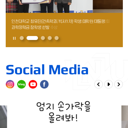
인천대학교 최유진(건축학과, 박사1차) 학생 대학원 대통령
인천대학교 생명공학부 서명지 교수, 한국미생물‧생명공학회
국립인천대학교 문헌정보학과 왕린 교수, 2026년 한국연구재단
인천대학교 강승택 교수, 국제학술대회 ICEE 2026 조직위원장
국립인천대 운동건강학부 김동일 교수, 2026년 문화체육관광
과학장학금 장학생 선발
신송 특별학술상 진보상 수상
핵심연구 과제 선정
선임
연구개발사업 총 27억 규모의 신규과제 선정
Social Media