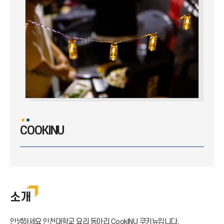
인유공방
기우회
셔플(Shuffle)
YOUTH HOSTEL
사진동아리 하양검정
한아랑
COOKINU
COOKINU
인영천화
소개
안녕하세요 인천대학교 요리 동아리 CookINU 쿠키뉴입니다.