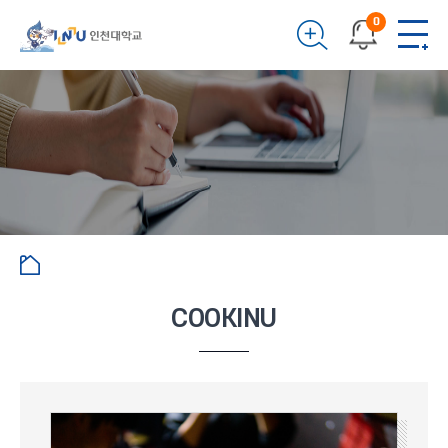
0
COOKINU
보.인.다