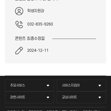
학생지원과
032-835-9260
콘텐츠 최종
수정일
2024-12-11
교무회의방송
묻고 답하기
국방헬프콜
교수회
주요서비스
서비스지킴이
교수채용
불친절신고
발전기금
교육혁신본부
관련사이트
교내사이트
인터넷증명
자주 묻는 질문(FAQ)
산학협력단
국제교류과