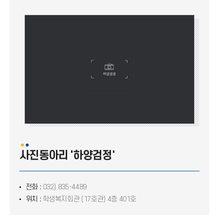
인유공방
기우회
셔플(Shuffle)
YOUTH HOSTEL
사진동아리 하양검정
한아랑
COOKINU
사진동아리 '하양검정'
인영천화
전화 :
032) 835-4489
위치 :
학생복지회관 (17호관) 4층 401호